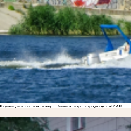
О сумасшедшем зное, который накроет Камышин, экстренно предупредили в ГУ МЧС