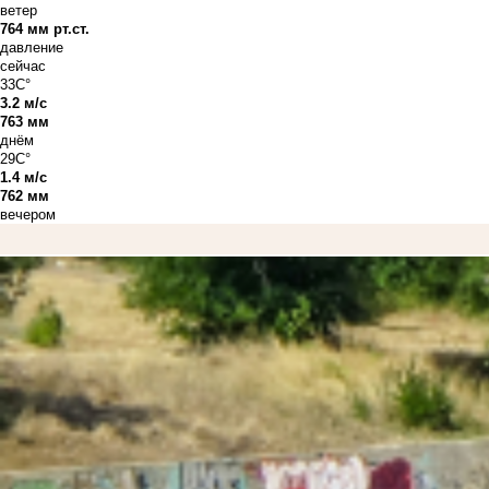
ветер
764 мм рт.ст.
давление
сейчас
33C°
3.2 м/с
763 мм
днём
29C°
1.4 м/с
762 мм
вечером