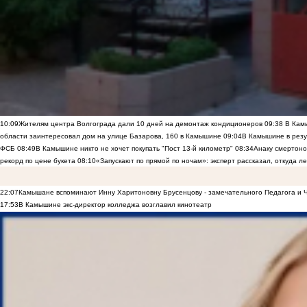
10:09
Жителям центра Волгограда дали 10 дней на демонтаж кондиционеров
09:38
В Камы
области заинтересовал дом на улице Базарова, 160 в Камышине
09:04
В Камышине в резу
ФСБ
08:49
В Камышине никто не хочет покупать "Пост 13-й километр"
08:34
Анаку смертоно
рекорд по цене букета
08:10
«Запускают по прямой по ночам»: эксперт рассказал, откуда 
22:07
Камышане вспоминают Инну Харитоновну Брусенцову - замечательного Педагога и 
17:53
В Камышине экс-директор колледжа возглавил кинотеатр