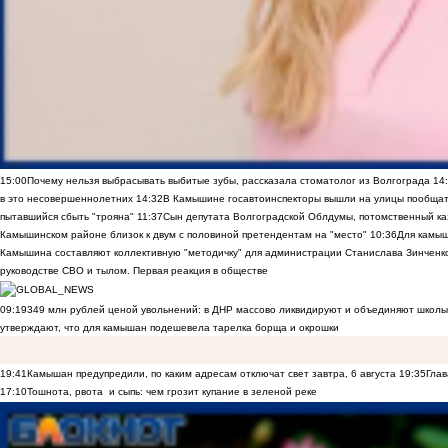
15:00
Почему нельзя выбрасывать выбитые зубы, рассказала стоматолог из Волгограда
14
в это несовершеннолетних
14:32
В Камышине госавтоинспекторы вышли на улицы пообщать
пытавшийся сбыть "трояна"
11:37
Сын депутата Волгоградской Облдумы, потомственный ка
Камышинском районе близок к двум с половиной претендентам на "место"
10:36
Для камы
Камышина составляют коллективную "методичку" для администрации Станислава Зинченко,
руководстве СВО и тылом. Первая реакция в обществе
09:19
349 млн рублей ценой увольнений: в ДНР массово ликвидируют и объединяют школы
утверждают, что для камышан подешевела тарелка борща и окрошки
19:41
Камышан предупредили, по каким адресам отключат свет завтра, 6 августа
19:35
Глав
17:10
Тошнота, рвота и сыпь: чем грозит купание в зеленой реке