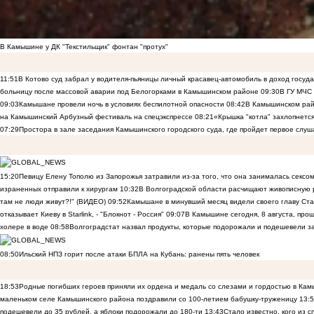
В Камышине у ДК "Текстильщик" фонтан "протух"
11:51
В Котово суд забрал у водителя-пьяницы личный красавец-автомобиль в доход госуд
больницу после массовой аварии под Белогорками в Камышинском районе
09:30
В ГУ МЧС
09:03
Камышане провели ночь в условиях беспилотной опасности
08:42
В Камышинском райо
на Камышинский Арбузный фестиваль на спецэкспрессе
08:21
«Крышка "котла" захлопнетс
07:29
Простора в зале заседания Камышинского городского суда, где пройдет первое слуш
15:20
Певицу Елену Тополю из Запорожья затравили из-за того, что она занималась сексом
израненных отправили к хирургам
10:32
В Волгоградской области расчищают живописную р
там не люди живут?!" (ВИДЕО)
09:52
Камышане в минувший месяц видели своего главу Ста
отказывает Киеву в Starlink, - "Блокнот - Россия"
09:07
В Камышине сегодня, 8 августа, пр
холере в воде
08:58
Волгоградстат назвал продукты, которые подорожали и подешевели 
08:50
Ильский НПЗ горит после атаки БПЛА на Кубань: ранены пять человек
18:53
Родные погибших героев приняли их ордена и медаль со слезами и гордостью в Ка
маленьком селе Камышинского района поздравили со 100-летием бабушку-труженицу
13:
подешевели до 35 рублей, а яблоки подорожали до 180-ти
13:43
Стало известно, кого из