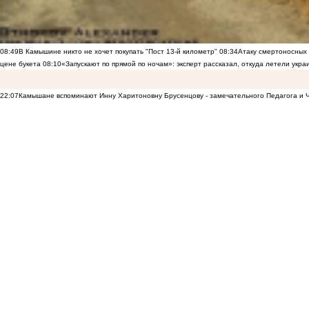
08:49
В Камышине никто не хочет покупать "Пост 13-й километр"
08:34
Атаку смертоносных
цене букета
08:10
«Запускают по прямой по ночам»: эксперт рассказал, откуда летели укр
22:07
Камышане вспоминают Инну Харитоновну Брусенцову - замечательного Педагога и 