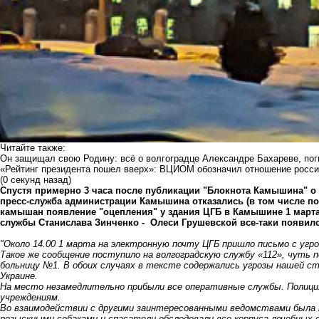
Читайте также:
Он защищал свою Родину: всё о волгоградце Александре Бахареве, пог
«Рейтинг президента пошел вверх»: ВЦИОМ обозначил отношение россия
(0 секунд назад)
Спу
стя примерно 3 часа после
публикации "Бло
кнота Камышина"
о 
пресс-служба администрации К
амышина отказались (в том числе по
камышан
появление "
оцепления"
у здания ЦГБ в Камышине 1 март
службы Станислава Зинченко -
Олеси Грушевской все
-
таки появил
"Около 14.00 1 марта на электронную почту ЦГБ пришло письмо с угр
Такое же сообщение поступило на волгоградскую службу «112», чуть 
больницу №1. В обоих случаях в тексте содержались угрозы нашей стр
Украине.
На место незамедлительно прибыли все оперативные службы. Полиция
учреждениям.
Во взаимодействии с другими заинтересованными ведомствами была п
розыскными собаками и спасатели обследовали все корпуса лечебных 