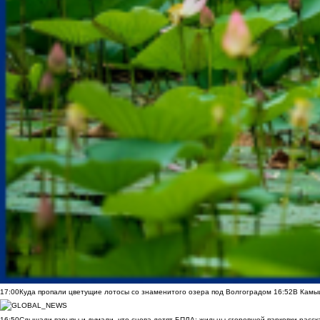
17:00
Куда пропали цветущие лотосы со знаменитого озера под Волгоградом
16:52
В Камы
16:50
Слышали взрывы и думали, что снова летят БПЛА: жильцы сгоревшей парковки расск