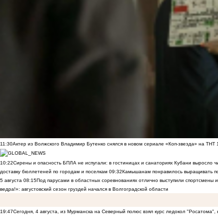
11:30
Актер из Волжского Владимир Бутенко снялся в новом сериале «Коп-звезда» на ТНТ
10:22
Сирены и опасность БПЛА не испугали: в гостиницах и санаториях Кубани выросло 
доставку бюллетеней по городам и поселкам
09:32
Камышанам понравилось выращивать п
5 августа
08:15
Под парусами в областных соревнованиях отлично выступили спортсмены 
ведра!»: августовский сезон груздей начался в Волгоградской области
19:47
Сегодня, 4 августа, из Мурманска на Северный полюс взял курс ледокол "Росатома",