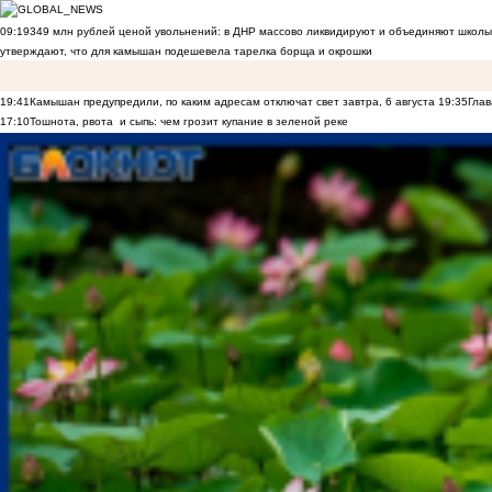
09:19
349 млн рублей ценой увольнений: в ДНР массово ликвидируют и объединяют школы
утверждают, что для камышан подешевела тарелка борща и окрошки
19:41
Камышан предупредили, по каким адресам отключат свет завтра, 6 августа
19:35
Глав
17:10
Тошнота, рвота и сыпь: чем грозит купание в зеленой реке