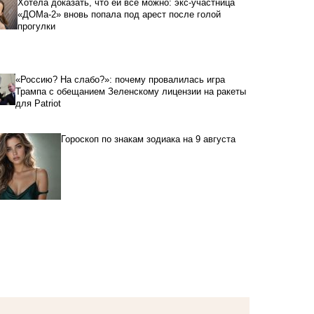
Хотела доказать, что ей все можно: экс-участница
«ДОМа-2» вновь попала под арест после голой
прогулки
«Россию? На слабо?»: почему провалилась игра
Трампа с обещанием Зеленскому лицензии на ракеты
для Patriot
Гороскоп по знакам зодиака на 9 августа