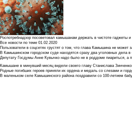
Роспотребнадзор посоветовал камышанам держать в чистоте гаджеты и 
Все новости по теме
01.02.2020
Пользователи в соцсетях грустят о том, что глава Камышина не может з
В Камышинском городском суде находятся сразу два уголовных дела в о
Депутату Госдумы Анне Кувычко надо было не в роддоме пиариться, а 
Камышане в минувший месяц видели своего главу Станислава Зинченко р
Родные погибших героев приняли их ордена и медаль со слезами и гор
В маленьком селе Камышинского района поздравили со 100-летием баб