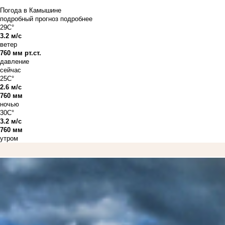
Погода в Камышине
подробный прогноз
подробнее
29C°
3.2 м/с
ветер
760 мм рт.ст.
давление
сейчас
25C°
2.6 м/с
760 мм
ночью
30C°
3.2 м/с
760 мм
утром