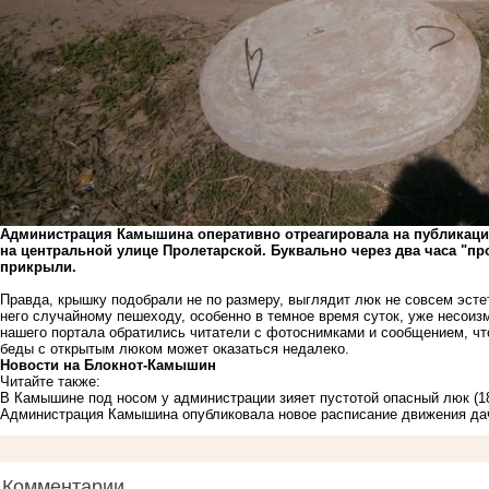
Администрация Камышина оперативно отреагировала на публикац
на центральной улице Пролетарской. Буквально через два часа "пр
прикрыли.
Правда, крышку подобрали не по размеру, выглядит люк не совсем эстет
него случайному пешеходу, особенно в темное время суток, уже несоиз
нашего портала обратились читатели с фотоснимками и сообщением, что
беды с открытым люком может оказаться недалеко.
Новости на Блoкнoт-Камышин
Читайте также:
В Камышине под носом у администрации зияет пустотой опасный люк
(1
Администрация Камышина опубликовала новое расписание движения да
Комментарии