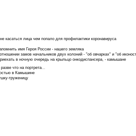
не касаться лица чем попало для профилактики коронавируса
апомнить имя Героя России - нашего земляка
тношении замов начальников двух колоний - "об овчарках" и "об иконос
приехать в ночную очередь на крыльцо онкодиспансера, - камышане
азве что на портрета...
достью в Камышине
ушку-труженицу