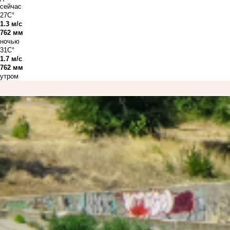
сейчас
27C°
1.3 м/с
762 мм
ночью
31C°
1.7 м/с
762 мм
утром