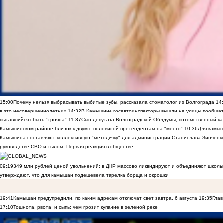
15:00
Почему нельзя выбрасывать выбитые зубы, рассказала стоматолог из Волгограда
14
в это несовершеннолетних
14:32
В Камышине госавтоинспекторы вышли на улицы пообщать
пытавшийся сбыть "трояна"
11:37
Сын депутата Волгоградской Облдумы, потомственный ка
Камышинском районе близок к двум с половиной претендентам на "место"
10:36
Для камы
Камышина составляют коллективную "методичку" для администрации Станислава Зинченко,
руководстве СВО и тылом. Первая реакция в обществе
09:19
349 млн рублей ценой увольнений: в ДНР массово ликвидируют и объединяют школы
утверждают, что для камышан подешевела тарелка борща и окрошки
19:41
Камышан предупредили, по каким адресам отключат свет завтра, 6 августа
19:35
Глав
17:10
Тошнота, рвота и сыпь: чем грозит купание в зеленой реке