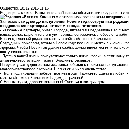
Общество
,
28.12.2015 11:15
Редакция «Блокнот Камышин» с забавными обезьянками поздравила жит
За несколько дней до наступления Нового года сотрудники редакц
поздравление партнерам, жителям города, читателям.
- Уважаемые партнеры, жители города, читатели! Поздравляю Вас с на
ваших домах царили тепло и уют, сердца согревались любовью, а работ
Брагина, главный редактор газеты и сайта «Блокнот Камышин».
Сотрудники пожелали, чтобы в Новом году все наши мечты сбылись, кар
здоровы. Чтобы Новый год дарил незабываемые впечатления и только х
постучалось счастье.
- Пусть в вашей жизни присутствуют только яркие краски, а если кому-т
дизайнер-верстальщик газеты Владимир Баранков.
На руках у сотрудников прыгала живая обезьянка - символ наступающего
благоприятствовала съемкам. Шел снег и было очень тепло.
- Пусть год уходящий заберет все невзгоды! Гармонии, удачи и любви! 
газеты «Блокнот Камышин» Надежды Грачевой.
С Новым годом, дорогие камышане! Счастья в каждый дом!