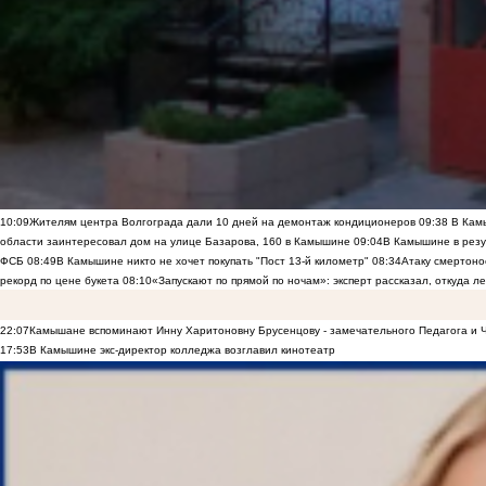
10:09
Жителям центра Волгограда дали 10 дней на демонтаж кондиционеров
09:38
В Камы
области заинтересовал дом на улице Базарова, 160 в Камышине
09:04
В Камышине в резу
ФСБ
08:49
В Камышине никто не хочет покупать "Пост 13-й километр"
08:34
Атаку смертоно
рекорд по цене букета
08:10
«Запускают по прямой по ночам»: эксперт рассказал, откуда 
22:07
Камышане вспоминают Инну Харитоновну Брусенцову - замечательного Педагога и 
17:53
В Камышине экс-директор колледжа возглавил кинотеатр