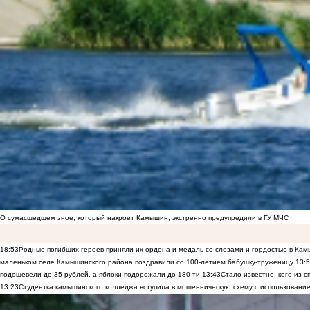
О сумасшедшем зное, который накроет Камышин, экстренно предупредили в ГУ МЧС
18:53
Родные погибших героев приняли их ордена и медаль со слезами и гордостью в Ка
маленьком селе Камышинского района поздравили со 100-летием бабушку-труженицу
13:
подешевели до 35 рублей, а яблоки подорожали до 180-ти
13:43
Стало известно, кого из
13:23
Студентка камышинского колледжа вступила в мошенническую схему с использование