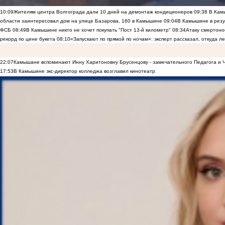
10:09
Жителям центра Волгограда дали 10 дней на демонтаж кондиционеров
09:38
В Камы
области заинтересовал дом на улице Базарова, 160 в Камышине
09:04
В Камышине в резу
ФСБ
08:49
В Камышине никто не хочет покупать "Пост 13-й километр"
08:34
Атаку смертоно
рекорд по цене букета
08:10
«Запускают по прямой по ночам»: эксперт рассказал, откуда 
22:07
Камышане вспоминают Инну Харитоновну Брусенцову - замечательного Педагога и 
17:53
В Камышине экс-директор колледжа возглавил кинотеатр