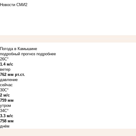
Новости СМИ2
Погода в Камышине
подробный прогноз
подробнее
26C°
1.4 м/с
ветер
762 мм рт.ст.
давление
сейчас
30C°
2 м/с
759 мм
утром
34C°
3.3 м/с
758 мм
днём