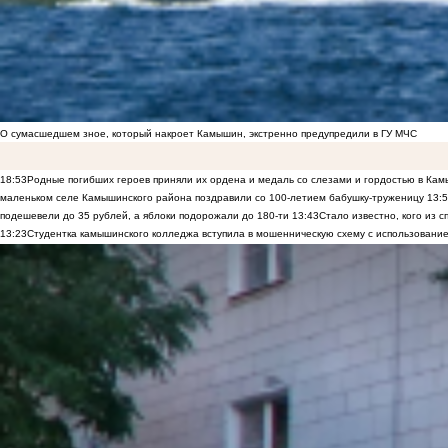
О сумасшедшем зное, который накроет Камышин, экстренно предупредили в ГУ МЧС
18:53
Родные погибших героев приняли их ордена и медаль со слезами и гордостью в Ка
маленьком селе Камышинского района поздравили со 100-летием бабушку-труженицу
13:
подешевели до 35 рублей, а яблоки подорожали до 180-ти
13:43
Стало известно, кого из
13:23
Студентка камышинского колледжа вступила в мошенническую схему с использование