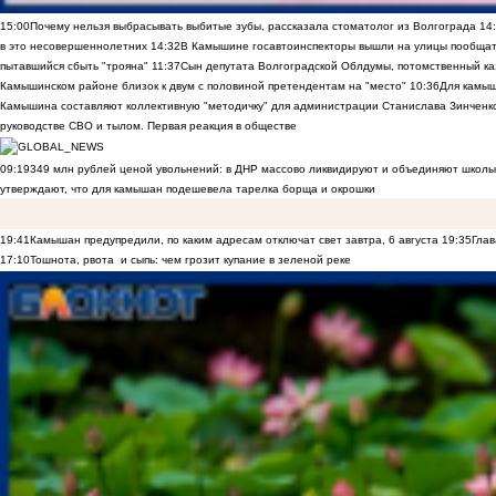
15:00
Почему нельзя выбрасывать выбитые зубы, рассказала стоматолог из Волгограда
14
в это несовершеннолетних
14:32
В Камышине госавтоинспекторы вышли на улицы пообщать
пытавшийся сбыть "трояна"
11:37
Сын депутата Волгоградской Облдумы, потомственный ка
Камышинском районе близок к двум с половиной претендентам на "место"
10:36
Для камы
Камышина составляют коллективную "методичку" для администрации Станислава Зинченко,
руководстве СВО и тылом. Первая реакция в обществе
09:19
349 млн рублей ценой увольнений: в ДНР массово ликвидируют и объединяют школы
утверждают, что для камышан подешевела тарелка борща и окрошки
19:41
Камышан предупредили, по каким адресам отключат свет завтра, 6 августа
19:35
Глав
17:10
Тошнота, рвота и сыпь: чем грозит купание в зеленой реке