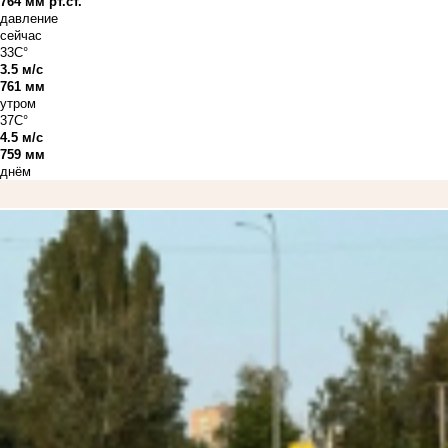
764 мм рт.ст.
давление
сейчас
33C°
3.5 м/с
761 мм
утром
37C°
4.5 м/с
759 мм
днём