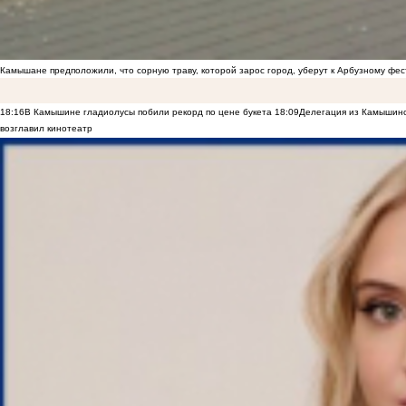
Камышане предположили, что сорную траву, которой зарос город, уберут к Арбузному фе
18:16
В Камышине гладиолусы побили рекорд по цене букета
18:09
Делегация из Камышинс
возглавил кинотеатр