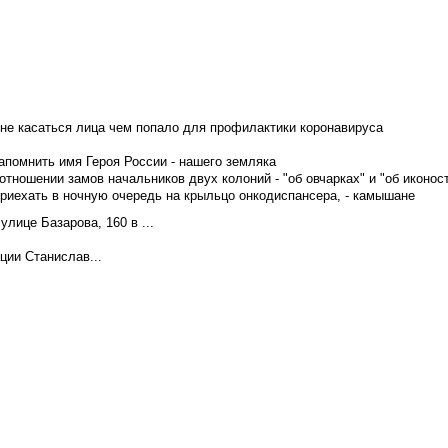
не касаться лица чем попало для профилактики коронавируса
апомнить имя Героя России - нашего земляка
тношении замов начальников двух колоний - "об овчарках" и "об иконос
приехать в ночную очередь на крыльцо онкодиспансера, - камышане
лице Базарова, 160 в ...
ции Станислав...