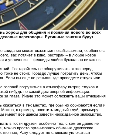
ень хорош для общения и познания нового во всех
, деловые переговоры. Рутинные занятия будут
е свидание может оказаться незабываемым, особенно с
всего, вас потянет в кино, ресторан – в любое новое
ечи и увлечения – флюиды любви буквально витают в
твий. Постарайтесь не обнаруживать этого перед
ю тоже не стоит. Гораздо лучше потратить день, чтобы
я. Если вы еще не решили, где проведете отпуск или
с головой погрузиться в атмосферу интриг, слухов и
 какой-нибудь не самой достоверной информации.
же за глаза. Иначе это может осложнить ваши отношения
ь оказаться в тех местах, где обычно собираются если и
. Можно, к примеру, посетить модный клуб, премьеру
цы имеют все шансы завести неожиданное знакомство,
ать в гости друзей, особенно тех, с кем он давно не
те, можно просто организовать обычные дружеские
ственное, Раку следует не слишком увлекаться