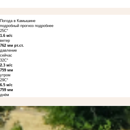
Погода в Камышине
подробный прогноз
подробнее
25C°
1.6 м/с
ветер
762 мм рт.ст.
давление
сейчас
32C°
2.3 м/с
759 мм
утром
29C°
6.5 м/с
759 мм
днём