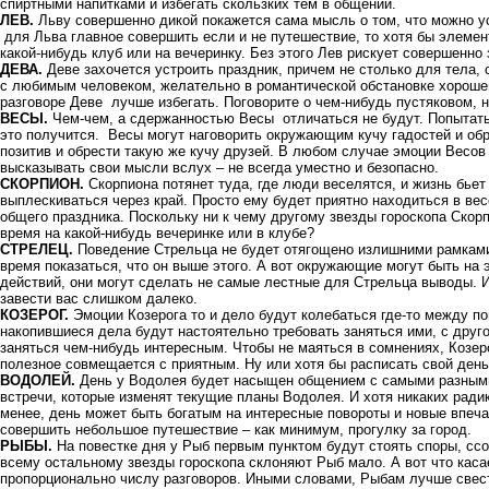
спиртными напитками и избегать скользких тем в общении.
ЛЕВ.
Льву совершенно дикой покажется сама мысль о том, что можно ус
для Льва главное совершить если и не путешествие, то хотя бы элемен
какой-нибудь клуб или на вечеринку. Без этого Лев рискует совершенно 
ДЕВА.
Деве захочется устроить праздник, причем не столько для тела,
с любимым человеком, желательно в романтической обстановке хорошег
разговоре Деве лучше избегать. Поговорите о чем-нибудь пустяковом, н
ВЕСЫ.
Чем-чем, а сдержанностью Весы отличаться не будут. Попытать
это получится. Весы могут наговорить окружающим кучу гадостей и обре
позитив и обрести такую же кучу друзей. В любом случае эмоции Весов
высказывать свои мысли вслух – не всегда уместно и безопасно.
СКОРПИОН.
Скорпиона потянет туда, где люди веселятся, и жизнь бье
выплескиваться через край. Просто ему будет приятно находиться в ве
общего праздника. Поскольку ни к чему другому звезды гороскопа Скорп
время на какой-нибудь вечеринке или в клубе?
СТРЕЛЕЦ.
Поведение Стрельца не будет отягощено излишними рамками
время показаться, что он выше этого. А вот окружающие могут быть на 
действий, они могут сделать не самые лестные для Стрельца выводы. 
завести вас слишком далеко.
КОЗЕРОГ.
Эмоции Козерога то и дело будут колебаться где-то между по
накопившиеся дела будут настоятельно требовать заняться ими, с друго
заняться чем-нибудь интересным. Чтобы не маяться в сомнениях, Козеро
полезное совмещается с приятным. Ну или хотя бы расписать свой день 
ВОДОЛЕЙ.
День у Водолея будет насыщен общением с самыми разным
встречи, которые изменят текущие планы Водолея. И хотя никаких ради
менее, день может быть богатым на интересные повороты и новые впеч
совершить небольшое путешествие – как минимум, прогулку за город.
РЫБЫ.
На повестке дня у Рыб первым пунктом будут стоять споры, ссо
всему остальному звезды гороскопа склоняют Рыб мало. А вот что касае
пропорционально числу разговоров. Иными словами, Рыбам лучше свес