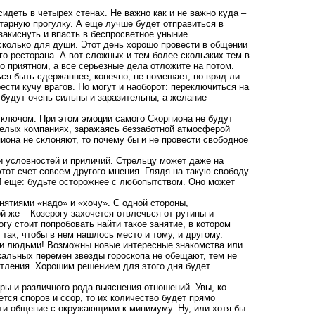
идеть в четырех стенах. Не важно как и не важно куда –
тарную прогулку. А еще лучше будет отправиться в
закиснуть и впасть в беспросветное уныние.
 сколько для души. Этот день хорошо провести в общении
о ресторана. А вот сложных и тем более скользких тем в
о приятном, а все серьезные дела отложите на потом.
ся быть сдержаннее, конечно, не помешает, но вряд ли
сти кучу врагов. Но могут и наоборот: переключиться на
 будут очень сильны и заразительны, а желание
т ключом. При этом эмоции самого Скорпиона не будут
селых компаниях, заражаясь беззаботной атмосферой
иона не склоняют, то почему бы и не провести свободное
 условностей и приличий. Стрельцу может даже на
этот счет совсем другого мнения. Глядя на такую свободу
И еще: будьте осторожнее с любопытством. Оно может
нятиями «надо» и «хочу». С одной стороны,
й же – Козерогу захочется отвлечься от рутины и
гу стоит попробовать найти такое занятие, в котором
так, чтобы в нем нашлось место и тому, и другому.
и людьми! Возможны новые интересные знакомства или
кальных перемен звезды гороскопа не обещают, тем не
атления. Хорошим решением для этого дня будет
ры и различного рода выяснения отношений. Увы, ко
тся споров и ссор, то их количество будет прямо
ти общение с окружающими к минимуму. Ну, или хотя бы