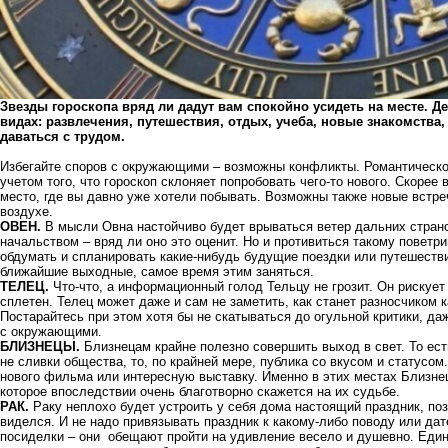
Звезды гороскопа вряд ли дадут вам спокойно усидеть на месте. Д
видах: развлечения, путешествия, отдых, учеба, новые знакомства
даваться с трудом.
Избегайте споров с окружающими – возможны конфликты. Романтическо
учетом того, что гороскоп склоняет попробовать чего-то нового. Скорее 
место, где вы давно уже хотели побывать. Возможны также новые встр
воздухе.
ОВЕН.
В мысли Овна настойчиво будет врываться ветер дальних странс
начальством – вряд ли оно это оценит. Но и противиться такому поветри
обдумать и спланировать какие-нибудь будущие поездки или путешестви
ближайшие выходные, самое время этим заняться.
ТЕЛЕЦ.
Что-что, а информационный голод Тельцу не грозит. Он рискует 
сплетен. Телец может даже и сам не заметить, как станет разносчиком
Постарайтесь при этом хотя бы не скатываться до огульной критики, да
с окружающими.
БЛИЗНЕЦЫ.
Близнецам крайне полезно совершить выход в свет. То ест
не сливки общества, то, по крайней мере, публика со вкусом и статусом
нового фильма или интересную выставку. Именно в этих местах Близне
которое впоследствии очень благотворно скажется на их судьбе.
РАК.
Раку неплохо будет устроить у себя дома настоящий праздник, позв
виделся. И не надо привязывать праздник к какому-либо поводу или да
посиделки – они обещают пройти на удивление весело и душевно. Един