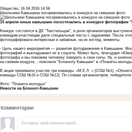
Общество
,
16.04.2016 14:56
Школьники Камышина посоревновались в конкурсе на смешное фото
15 апреля юные камышане посостязались в конкурсе фотографии "
Конкурс состоялся в ДК "Текстильщик", в роли организаторов выступила
командам-участницам дали специальные листы с заданиями. После этог
фотографировала интересные и забавные, на их взгляд, моменты.
- Цель нашего мероприятия — развития фотодвижения в Камышине. Мно
фотографий и выкладывают их в соцсети. Может быть, благодаря «Юмор-
фотографа и мы поможем человеку поверить в свои силы. Ну, и конечно
на свежем воздухе, - пояснили "Блокноту Камышин" в «Планеты молоды
В акции принимали участие три команды: «М.Е.Л. » (СОШ №1), «Объек
команды СОШ №16 и СОШ №12). По словам организаторов, победители б
Фото: "Планета молодых"
Новости на Блoкнoт-Камышин
Комментарии