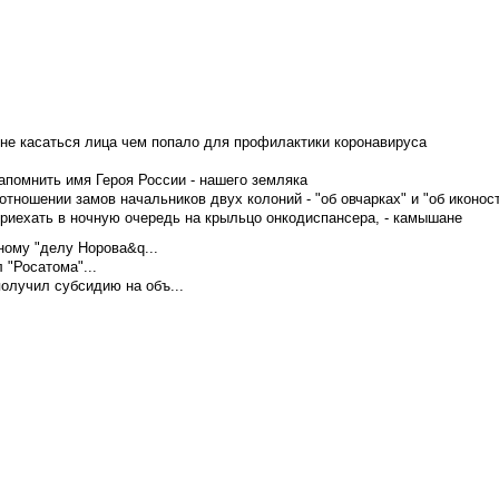
не касаться лица чем попало для профилактики коронавируса
апомнить имя Героя России - нашего земляка
тношении замов начальников двух колоний - "об овчарках" и "об иконос
приехать в ночную очередь на крыльцо онкодиспансера, - камышане
ому "делу Норова&q...
 "Росатома"...
олучил субсидию на объ...