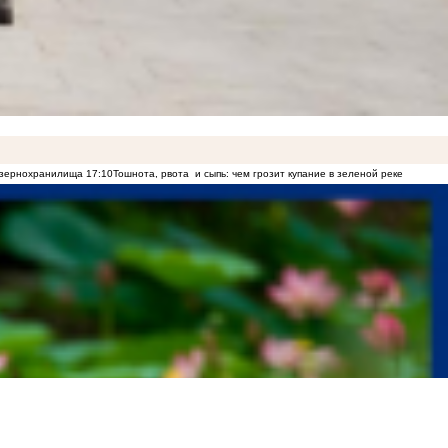
о зернохранилища
17:10
Тошнота, рвота и сыпь: чем грозит купание в зеленой реке