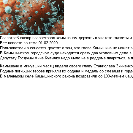
Роспотребнадзор посоветовал камышанам держать в чистоте гаджеты и 
Все новости по теме
01.02.2020
Пользователи в соцсетях грустят о том, что глава Камышина не может з
В Камышинском городском суде находятся сразу два уголовных дела в о
Депутату Госдумы Анне Кувычко надо было не в роддоме пиариться, а 
Камышане в минувший месяц видели своего главу Станислава Зинченко р
Родные погибших героев приняли их ордена и медаль со слезами и гор
В маленьком селе Камышинского района поздравили со 100-летием баб