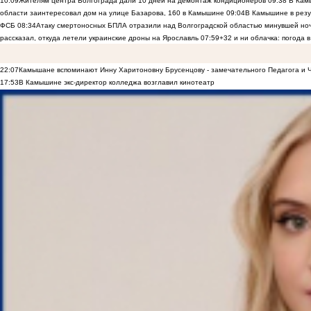
10:09
Жителям центра Волгограда дали 10 дней на демонтаж кондиционеров
09:38
В Камы
области заинтересовал дом на улице Базарова, 160 в Камышине
09:04
В Камышине в резу
ФСБ
08:34
Атаку смертоносных БПЛА отразили над Волгоградской областью минувшей но
рассказал, откуда летели украинские дроны на Ярославль
07:59
+32 и ни облачка: погода 
22:07
Камышане вспоминают Инну Харитоновну Брусенцову - замечательного Педагога и 
17:53
В Камышине экс-директор колледжа возглавил кинотеатр