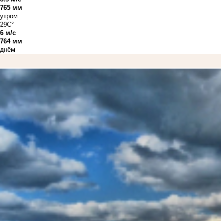
765 мм
утром
29C°
6 м/с
764 мм
днём