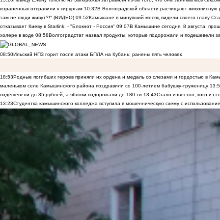
израненных отправили к хирургам
10:32
В Волгоградской области расчищают живописную р
там не люди живут?!" (ВИДЕО)
09:52
Камышане в минувший месяц видели своего главу Ста
отказывает Киеву в Starlink, - "Блокнот - Россия"
09:07
В Камышине сегодня, 8 августа, пр
холере в воде
08:58
Волгоградстат назвал продукты, которые подорожали и подешевели 
08:50
Ильский НПЗ горит после атаки БПЛА на Кубань: ранены пять человек
18:53
Родные погибших героев приняли их ордена и медаль со слезами и гордостью в Ка
маленьком селе Камышинского района поздравили со 100-летием бабушку-труженицу
13:
подешевели до 35 рублей, а яблоки подорожали до 180-ти
13:43
Стало известно, кого из
13:23
Студентка камышинского колледжа вступила в мошенническую схему с использование