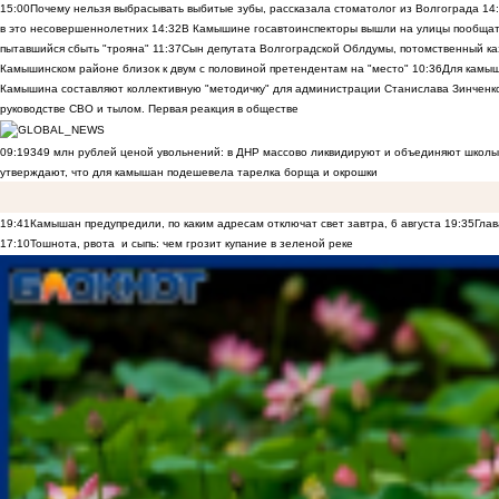
15:00
Почему нельзя выбрасывать выбитые зубы, рассказала стоматолог из Волгограда
14
в это несовершеннолетних
14:32
В Камышине госавтоинспекторы вышли на улицы пообщать
пытавшийся сбыть "трояна"
11:37
Сын депутата Волгоградской Облдумы, потомственный ка
Камышинском районе близок к двум с половиной претендентам на "место"
10:36
Для камы
Камышина составляют коллективную "методичку" для администрации Станислава Зинченко,
руководстве СВО и тылом. Первая реакция в обществе
09:19
349 млн рублей ценой увольнений: в ДНР массово ликвидируют и объединяют школы
утверждают, что для камышан подешевела тарелка борща и окрошки
19:41
Камышан предупредили, по каким адресам отключат свет завтра, 6 августа
19:35
Глав
17:10
Тошнота, рвота и сыпь: чем грозит купание в зеленой реке