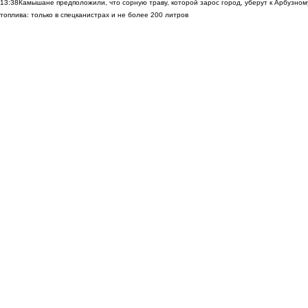
13:38
Камышане предположили, что сорную траву, которой зарос город, уберут к Арбузно
топлива: только в спецканистрах и не более 200 литров