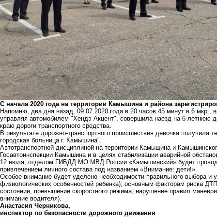
С начала 2020 года на территории Камышина и района зарегистриро
Напомню, два дня назад, 09.07.2020 года в 20 часов 45 минут в 6 мкр.,
управляя автомобилем "Хендэ Акцент", совершила наезд на 6-летнюю де
краю дороги транспортного средства.
В результате дорожно-транспортного происшествия девочка получила т
городская больница г. Камышина".
Автотранспортной дисциплиной на территории Камышина и Камышинског
Госавтоинспекции Камышина и в целях стабилизации аварийной обстанов
12 июля, отделом ГИБДД МО МВД России «Камышинский» будет провод
привлечением личного состава под названием «Внимание: дети!».
Особое внимание будет уделено необходимости правильного выбора и ус
физиологических особенностей ребенка); основным факторам риска ДТП
состоянии, превышение скоростного режима, нарушение правил маневри
внимание водителя).
Анастасия Черникова,
инспектор по безопасности дорожного движения