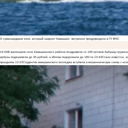
О сумасшедшем зное, который накроет Камышин, экстренно предупредили в ГУ МЧС
14:04
В маленьком селе Камышинского района поздравили со 100-летием бабушку-тружен
арбузы подешевели до 35 рублей, а яблоки подорожали до 180-ти
13:43
Стало известно, 
праздника
13:23
Студентка камышинского колледжа вступила в мошенническую схему с исп