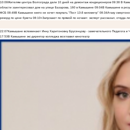
10:09
Жителям центра Волгограда дали 10 дней на демонтаж кондиционеров
09:38
В Камы
области заинтересовал дом на улице Базарова, 160 в Камышине
09:04
В Камышине в резу
ФСБ
08:49
В Камышине никто не хочет покупать "Пост 13-й километр"
08:34
Атаку смертоно
рекорд по цене букета
08:10
«Запускают по прямой по ночам»: эксперт рассказал, откуда 
22:07
Камышане вспоминают Инну Харитоновну Брусенцову - замечательного Педагога и 
17:53
В Камышине экс-директор колледжа возглавил кинотеатр