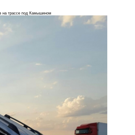
ов на трассе под Камышином