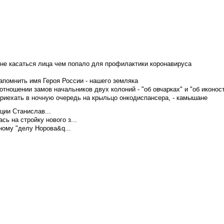
не касаться лица чем попало для профилактики коронавируса
апомнить имя Героя России - нашего земляка
тношении замов начальников двух колоний - "об овчарках" и "об иконос
приехать в ночную очередь на крыльцо онкодиспансера, - камышане
ции Станислав...
ь на стройку нового з...
ому "делу Норова&q...