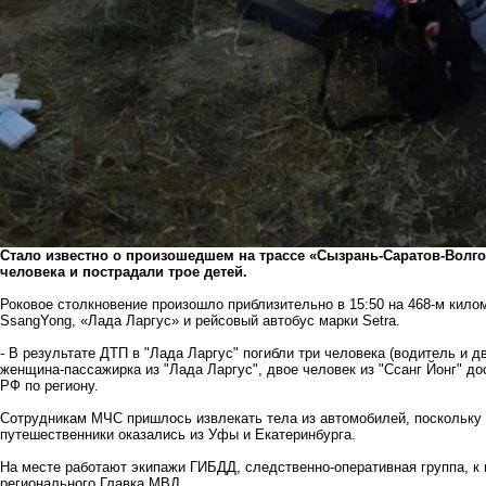
Стало известно о произошедшем на трассе «Сызрань-Саратов-Волгог
человека и пострадали трое детей.
Роковое столкновение произошло приблизительно в 15:50 на 468-м кило
SsangYong, «Лада Ларгус» и рейсовый автобус марки Setra.
- В результате ДТП в "Лада Ларгус" погибли три человека (водитель и 
женщина-пассажирка из "Лада Ларгус", двое человек из "Ссанг Йонг" д
РФ по региону.
Сотрудникам МЧС пришлось извлекать тела из автомобилей, поскольку
путешественники оказались из Уфы и Екатеринбурга.
На месте работают экипажи ГИБДД, следственно-оперативная группа, к
регионального Главка МВД.