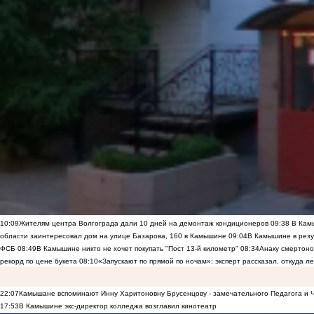
10:09
Жителям центра Волгограда дали 10 дней на демонтаж кондиционеров
09:38
В Камы
области заинтересовал дом на улице Базарова, 160 в Камышине
09:04
В Камышине в резу
ФСБ
08:49
В Камышине никто не хочет покупать "Пост 13-й километр"
08:34
Анаку смертоно
рекорд по цене букета
08:10
«Запускают по прямой по ночам»: эксперт рассказал, откуда 
22:07
Камышане вспоминают Инну Харитоновну Брусенцову - замечательного Педагога и 
17:53
В Камышине экс-директор колледжа возглавил кинотеатр