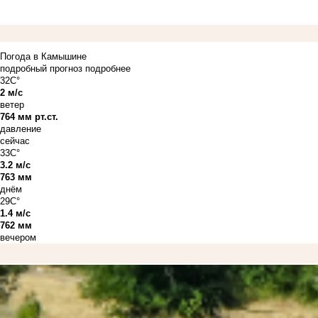
Погода в Камышине
подробный прогноз
подробнее
32C°
2 м/с
ветер
764 мм рт.ст.
давление
сейчас
33C°
3.2 м/с
763 мм
днём
29C°
1.4 м/с
762 мм
вечером