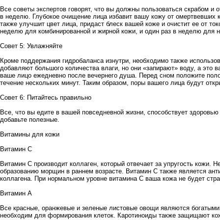
Все советы экспертов говорят, что вы должны пользоваться скрабом и 
в неделю. Глубокое очищение лица избавит вашу кожу от омертвевших к
также улучшит цвет лица, придаст блеск вашей коже и очистит ее от то
неделю для комбинированной и жирной кожи, и один раз в неделю для 
Совет 5: Увлажняйте
Кроме поддержания гидробаланса изнутри, необходимо также использ
добавляют большого количества влаги, но они «запирают» воду, а это 
ваше лицо ежедневно после вечернего душа. Перед сном положите полот
течение нескольких минут. Таким образом, поры вашего лица будут от
Совет 6: Питайтесь правильно
Все, что вы едите в вашей повседневной жизни, способствует здоровью
добавьте полезные.
Витамины для кожи
Витамин C
Витамин С производит коллаген, который отвечает за упругость кожи. Н
образованию морщин в раннем возрасте. Витамин С также является ан
коллагена. При нормальном уровне витамина С ваша кожа не будет стра
Витамин А
Все красные, оранжевые и зеленые листовые овощи являются богатыми 
необходим для формирования клеток. Каротиноиды также защищают ко