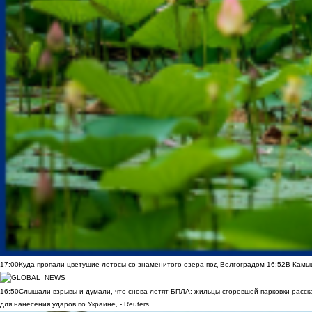
17:00
Куда пропали цветущие лотосы со знаменитого озера под Волгоградом
16:52
В Камы
16:50
Слышали взрывы и думали, что снова летят БПЛА: жильцы сгоревшей парковки расск
для нанесения ударов по Украине, - Reuters