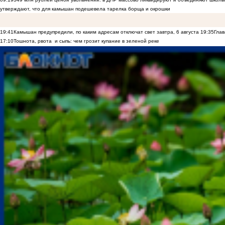
утверждают, что для камышан подешевела тарелка борща и окрошки
19:41
Камышан предупредили, по каким адресам отключат свет завтра, 6 августа
19:35
Глав
17:10
Тошнота, рвота и сыпь: чем грозит купание в зеленой реке