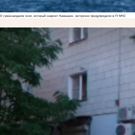
О сумасшедшем зное, который накроет Камышин, экстренно предупредили в ГУ МЧС