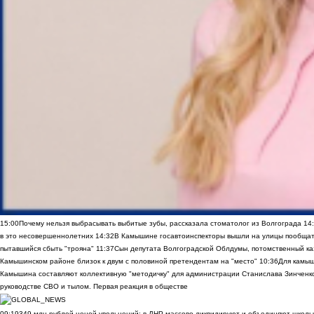
15:00
Почему нельзя выбрасывать выбитые зубы, рассказала стоматолог из Волгограда
14
в это несовершеннолетних
14:32
В Камышине госавтоинспекторы вышли на улицы пообщать
пытавшийся сбыть "трояна"
11:37
Сын депутата Волгоградской Облдумы, потомственный ка
Камышинском районе близок к двум с половиной претендентам на "место"
10:36
Для камы
Камышина составляют коллективную "методичку" для администрации Станислава Зинченко,
руководстве СВО и тылом. Первая реакция в обществе
09:19
349 млн рублей ценой увольнений: в ДНР массово ликвидируют и объединяют школы