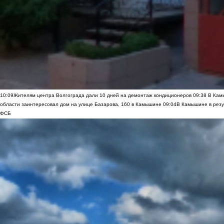
10:09
Жителям центра Волгограда дали 10 дней на демонтаж кондиционеров
09:38
В Камы
области заинтересовал дом на улице Базарова, 160 в Камышине
09:04
В Камышине в резу
ФСБ