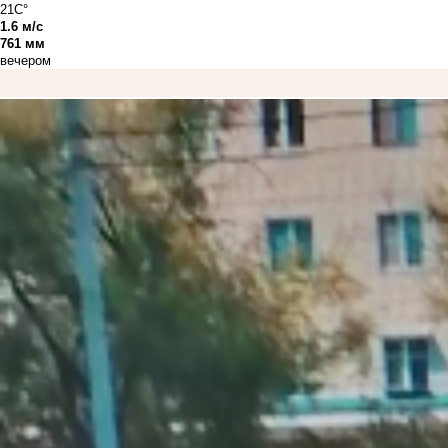
21C°
1.6 м/с
761 мм
вечером