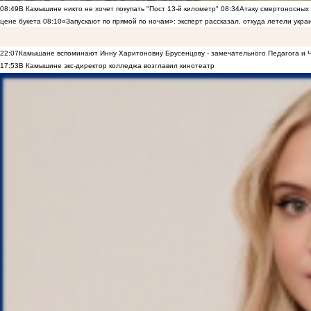
08:49
В Камышине никто не хочет покупать "Пост 13-й километр"
08:34
Атаку смертоносных
цене букета
08:10
«Запускают по прямой по ночам»: эксперт рассказал, откуда летели укр
22:07
Камышане вспоминают Инну Харитоновну Брусенцову - замечательного Педагога и 
17:53
В Камышине экс-директор колледжа возглавил кинотеатр