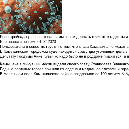
Роспотребнадзор посоветовал камышанам держать в чистоте гаджеты и 
Все новости по теме
01.02.2020
Пользователи в соцсетях грустят о том, что глава Камышина не может з
В Камышинском городском суде находятся сразу два уголовных дела в о
Депутату Госдумы Анне Кувычко надо было не в роддоме пиариться, а 
Камышане в минувший месяц видели своего главу Станислава Зинченко р
Родные погибших героев приняли их ордена и медаль со слезами и гор
В маленьком селе Камышинского района поздравили со 100-летием баб