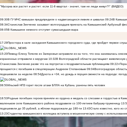
"Мусорка все растет и растет: если 11-й квартал - значит, там не люди живут?!" (ВИДЕО)
09:30
В ГУ МЧС камышан предупредили о надвигающихся ливнях и шквалах
09:24
В Камышин
08:34
Станислав Зинченко зазывает волгоградцев приехать на Камышинский Арбузный фес
08:05
В Камышине немного отступит сумасшедшая жара
17:29
Простора в зале заседания Камышинского городского суда, где пройдет первое слуш
15:20
Певицу Елену Тополю из Запорожья затравили из-за того, что она занималась сексом
израненных отправили к хирургам
10:32
В Волгоградской области расчищают живописную р
Станислава Зинченко разве что на портретах к поздравительным публикациям
09:22
«Пора 
прощаются с погибшим в спецоперации Андреем Степановым
09:04
Волгоградскую область
подешевели за неделю
08:54
Духота и +34, но дождь и порция свежести на подходе: погод
08:50
Ильский НПЗ горит после атаки БПЛА на Кубань: ранены пять человек
18:53
Родные погибших героев приняли их ордена и медаль со слезами и гордостью в Ка
маленьком селе Камышинского района поздравили со 100-летием бабушку-труженицу
13:
подешевели до 35 рублей, а яблоки подорожали до 180-ти
13:43
Стало известно, кого из
13:23
Студентка камышинского колледжа вступила в мошенническую схему с использование