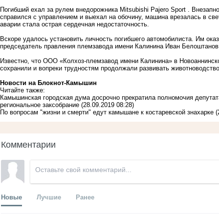
Погибший ехал за рулем внедорожника Mitsubishi Pajero Sport . Внезап
справился с управлением и выехал на обочину, машина врезалась в св
аварии стала острая сердечная недостаточность.
Вскоре удалось установить личность погибшего автомобилиста. Им ока
председатель правления племзавода имени Калинина Иван Белоштанов
Известно, что ООО «Колхоз-племзавод имени Калинина» в Новоаннинском
сохранили и вопреки трудностям продолжали развивать животноводство
Новости на Блoкнoт-Камышин
Читайте также:
Камышинская городская дума досрочно прекратила полномочия депутата
региональное заксобрание
(28.09.2019 08:28)
По вопросам "жизни и смерти" едут камышане к костаревской знахарке
(
Комментарии
Новые
Лучшие
Ранее