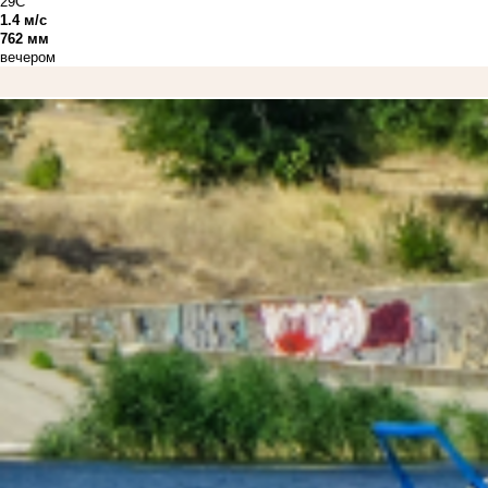
29C°
1.4 м/с
762 мм
вечером