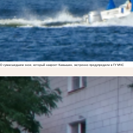
О сумасшедшем зное, который накроет Камышин, экстренно предупредили в ГУ МЧС