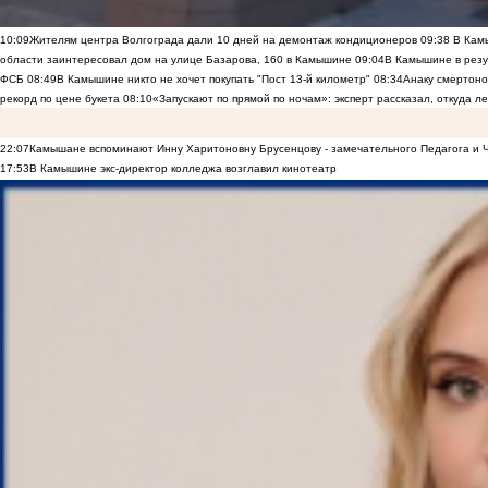
10:09
Жителям центра Волгограда дали 10 дней на демонтаж кондиционеров
09:38
В Камы
области заинтересовал дом на улице Базарова, 160 в Камышине
09:04
В Камышине в резу
ФСБ
08:49
В Камышине никто не хочет покупать "Пост 13-й километр"
08:34
Анаку смертоно
рекорд по цене букета
08:10
«Запускают по прямой по ночам»: эксперт рассказал, откуда 
22:07
Камышане вспоминают Инну Харитоновну Брусенцову - замечательного Педагога и 
17:53
В Камышине экс-директор колледжа возглавил кинотеатр