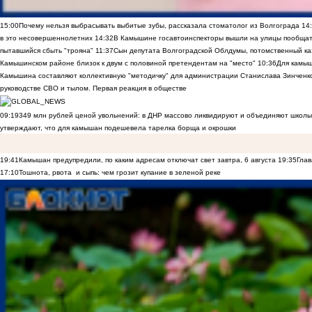
15:00
Почему нельзя выбрасывать выбитые зубы, рассказала стоматолог из Волгограда
14
в это несовершеннолетних
14:32
В Камышине госавтоинспекторы вышли на улицы пообщать
пытавшийся сбыть "трояна"
11:37
Сын депутата Волгоградской Облдумы, потомственный ка
Камышинском районе близок к двум с половиной претендентам на "место"
10:36
Для камы
Камышина составляют коллективную "методичку" для администрации Станислава Зинченко,
руководстве СВО и тылом. Первая реакция в обществе
09:19
349 млн рублей ценой увольнений: в ДНР массово ликвидируют и объединяют школы
утверждают, что для камышан подешевела тарелка борща и окрошки
19:41
Камышан предупредили, по каким адресам отключат свет завтра, 6 августа
19:35
Глав
17:10
Тошнота, рвота и сыпь: чем грозит купание в зеленой реке