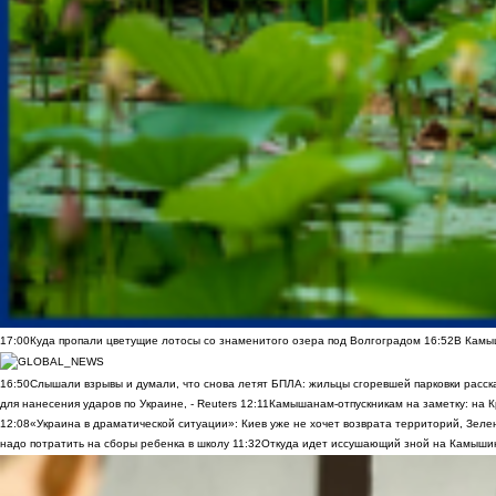
17:00
Куда пропали цветущие лотосы со знаменитого озера под Волгоградом
16:52
В Камы
16:50
Слышали взрывы и думали, что снова летят БПЛА: жильцы сгоревшей парковки расск
для нанесения ударов по Украине, - Reuters
12:11
Камышанам-отпускникам на заметку: на К
12:08
«Украина в драматической ситуации»: Киев уже не хочет возврата территорий, Зелен
надо потратить на сборы ребенка в школу
11:32
Откуда идет иссушающий зной на Камыши