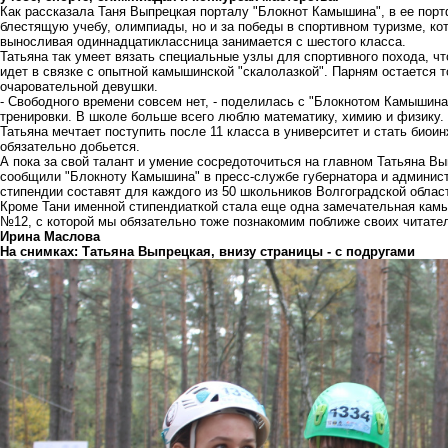
Как рассказала Таня Выпрецкая порталу "Блокнот Камышина", в ее порт
блестящую учебу, олимпиады, но и за победы в спортивном туризме, ко
выносливая одиннадцатиклассница занимается с шестого класса.
Татьяна так умеет вязать специальные узлы для спортивного похода, чт
идет в связке с опытной камышинской "скалолазкой". Парням остается т
очаровательной девушки.
- Свободного времени совсем нет, - поделилась с "Блокнотом Камышина"
тренировки. В школе больше всего люблю математику, химию и физику.
Татьяна мечтает поступить после 11 класса в университет и стать биоин
обязательно добьется.
А пока за свой талант и умение сосредоточиться на главном Татьяна Вы
сообщили "Блокноту Камышина" в пресс-службе губернатора и админис
стипендии составят для каждого из 50 школьников Волгоградской област
Кроме Тани именной стипендиаткой стала еще одна замечательная кам
№12, с которой мы обязательно тоже познакомим поближе своих читате
Ирина Маслова
На снимках: Татьяна Выпрецкая, внизу страницы - с подругами