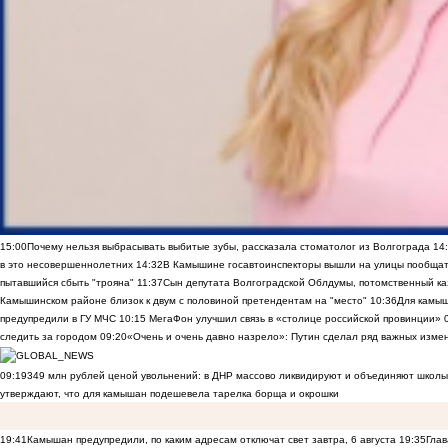
15:00
Почему нельзя выбрасывать выбитые зубы, рассказала стоматолог из Волгограда
14
в это несовершеннолетних
14:32
В Камышине госавтоинспекторы вышли на улицы пообщать
пытавшийся сбыть "трояна"
11:37
Сын депутата Волгоградской Облдумы, потомственный ка
Камышинском районе близок к двум с половиной претендентам на "место"
10:36
Для камы
предупредили в ГУ МЧС
10:15
МегаФон улучшил связь в «столице российской провинции»
следить за городом
09:20
«Очень и очень давно назрело»: Путин сделал ряд важных изме
09:19
349 млн рублей ценой увольнений: в ДНР массово ликвидируют и объединяют школы
утверждают, что для камышан подешевела тарелка борща и окрошки
19:41
Камышан предупредили, по каким адресам отключат свет завтра, 6 августа
19:35
Глав