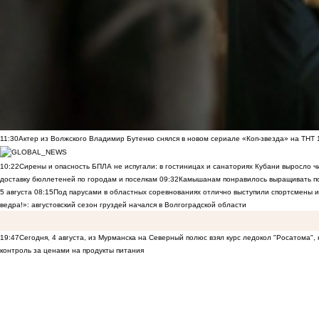
11:30
Актер из Волжского Владимир Бутенко снялся в новом сериале «Коп-звезда» на ТНТ
10:22
Сирены и опасность БПЛА не испугали: в гостиницах и санаториях Кубани выросло 
доставку бюллетеней по городам и поселкам
09:32
Камышанам понравилось выращивать п
5 августа
08:15
Под парусами в областных соревнованиях отлично выступили спортсмены 
ведра!»: августовский сезон груздей начался в Волгоградской области
19:47
Сегодня, 4 августа, из Мурманска на Северный полюс взял курс ледокол "Росатома",
контроль за ценами на продукты питания