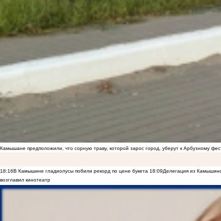
Камышане предположили, что сорную траву, которой зарос город, уберут к Арбузному фе
18:16
В Камышине гладиолусы побили рекорд по цене букета
18:09
Делегация из Камышинс
возглавил кинотеатр