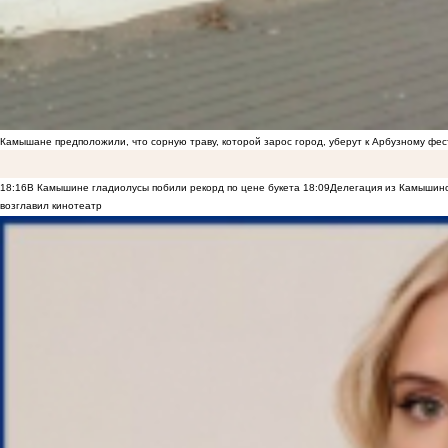
Камышане предположили, что сорную траву, которой зарос город, уберут к Арбузному фе
18:16
В Камышине гладиолусы побили рекорд по цене букета
18:09
Делегация из Камышинс
возглавил кинотеатр