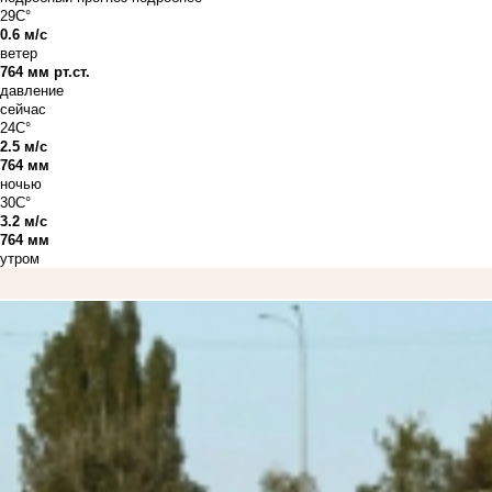
29C°
0.6 м/с
ветер
764 мм рт.ст.
давление
сейчас
24C°
2.5 м/с
764 мм
ночью
30C°
3.2 м/с
764 мм
утром