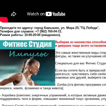
Приходите по адресу: город Камышин, ул. Мира 25,"ТЦ Победа".
Телефон для справок: +7 (962) 760-04-72.
Режим работы: 10:00-20:00 (ежедневно).
Выбирая из множества способов
и девушки чаще всего останавли
Это самые женственные виды спор
фигуры, но также на улучшение о
Специально для вас
Фитнес Студи
Если вы хотите быть в прекрасной
двигаться, чувствовать себя свобо
знакомых или друзей, выберете св
-
Zumba
(эта фитнес-программа соч
меренге, мамбо, фламенко и танца живота);
-
Аэробика
(комплекс энергичных упражнений, в которых активные движ
поддерживать тело в форме, повышают жизненный тонус организма, улу
-
Пилатес Creativ
(система упражнений, направленных на укрепление мыш