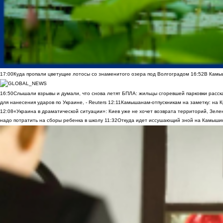
17:00
Куда пропали цветущие лотосы со знаменитого озера под Волгоградом
16:52
В Камы
16:50
Слышали взрывы и думали, что снова летят БПЛА: жильцы сгоревшей парковки расск
для нанесения ударов по Украине, - Reuters
12:11
Камышанам-отпускникам на заметку: на К
12:08
«Украина в драматической ситуации»: Киев уже не хочет возврата территорий, Зелен
надо потратить на сборы ребенка в школу
11:32
Откуда идет иссушающий зной на Камыши