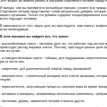
Этот вопрос вы можете решить в
Магазине спортивного питания города
И прежде, чем вы приобретете волшебные порошки, узнаете всю правду 
Спортивное питание представляет собой натуральные добавки, которые
вашего организма. Только эти добавки содержат концентрированное коли
всего подходит человеку.
В зависимости от того, какую цель вы преследуете, вам помогут выбрат
всем необходимым.
В этом магазине вы найдете все, что нужно:
- высокобелковые смеси – протеины (для тех, кто работает над росто
происходит распад жировых клеток. Поэтому, преследуя разные цели (
тем же путем.;
- углеводно-белковые смеси – гейнеры, для поддержания энергетическ
роста после нее;
- энергетики, для дополнительной энергии перед тренировкой;
- аминокислоты - строительный материал всех клеток организма, котор
людям;
- жиросжигатели, запускающие процессы сжигания жира во время трени
- витамины и минералы, незаменимые питательные компоненты, требуе
- батончики, джемы, заменители питания и многое другое.