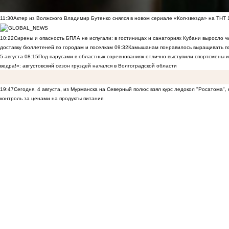
11:30
Актер из Волжского Владимир Бутенко снялся в новом сериале «Коп-звезда» на ТНТ
10:22
Сирены и опасность БПЛА не испугали: в гостиницах и санаториях Кубани выросло 
доставку бюллетеней по городам и поселкам
09:32
Камышанам понравилось выращивать п
5 августа
08:15
Под парусами в областных соревнованиях отлично выступили спортсмены 
ведра!»: августовский сезон груздей начался в Волгоградской области
19:47
Сегодня, 4 августа, из Мурманска на Северный полюс взял курс ледокол "Росатома",
контроль за ценами на продукты питания