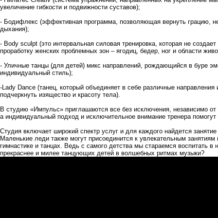
увеличение гибкости и подвижности суставов);
-
Бодифлекс
(эффективная программа, позволяющая вернуть грацию, нез
дыхания);
-
Body sculpt
(это интервальная силовая тренировка, которая не создает
проработку женских проблемных зон – ягодиц, бедер, ног и области живо
-
Уличные танцы (для детей)
микс направлений, рождающийся в буре эм
индивидуальный стиль);
-
Lady Dance
(танец, который объединяет в себе различные направления 
подчеркнуть изящество и красоту тела).
В студию «Импульс» приглашаются все без исключения, независимо от в
а индивидуальный подход и исключительное внимание тренера помогут в
Студия включает широкий спектр услуг и для каждого найдется занятие 
Маленькие леди также могут присоединится к увлекательным занятиям и
гимнастике и танцах. Ведь с самого детства мы стараемся воспитать в 
прекраснее и милее танцующих детей в волшебных ритмах музыки?