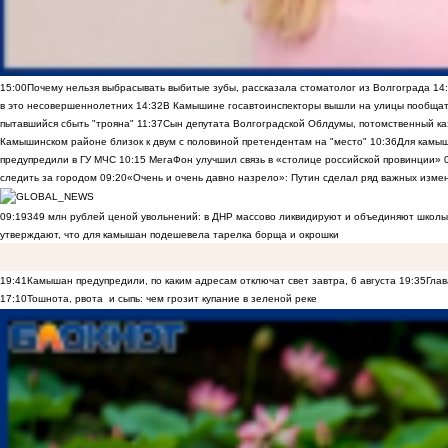
15:00
Почему нельзя выбрасывать выбитые зубы, рассказала стоматолог из Волгограда
14
в это несовершеннолетних
14:32
В Камышине госавтоинспекторы вышли на улицы пообщать
пытавшийся сбыть "трояна"
11:37
Сын депутата Волгоградской Облдумы, потомственный ка
Камышинском районе близок к двум с половиной претендентам на "место"
10:36
Для камы
предупредили в ГУ МЧС
10:15
МегаФон улучшил связь в «столице российской провинции»
следить за городом
09:20
«Очень и очень давно назрело»: Путин сделал ряд важных изме
09:19
349 млн рублей ценой увольнений: в ДНР массово ликвидируют и объединяют школы
утверждают, что для камышан подешевела тарелка борща и окрошки
19:41
Камышан предупредили, по каким адресам отключат свет завтра, 6 августа
19:35
Глав
17:10
Тошнота, рвота и сыпь: чем грозит купание в зеленой реке