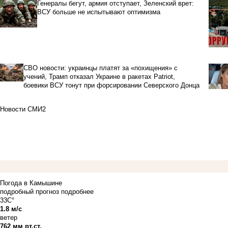
Генералы бегут, армия отступает, Зеленский врет:
ВСУ больше не испытывают оптимизма
СВО новости: украинцы платят за «похищения» с
учений, Трамп отказал Украине в ракетах Patriot,
боевики ВСУ тонут при форсировании Северского Донца
Новости СМИ2
Погода в Камышине
подробный прогноз
подробнее
33C°
1.8 м/с
ветер
762 мм рт.ст.