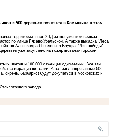
арников и 500 деревьев появятся в Камышине в этом
новые территории: парк УВД за монументом воинам-
асток по улице Рязано-Уральской. А также высадка "Леса
ройства Александра Яковлевича Бауэра, "Лес победы"
 деревьев уже закуплено на пожертвования горожан.
тних цветов и 100 000 саженцев однолетних. Все эти
тройстве выращивают сами. А вот запланированные 500
ва, сирень, барбарис) будут докупаться в московских и
Стеклотарного завода.