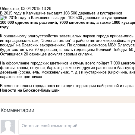
Общество
,
03.04.2015 13:29
В 2015 году в Камышине высадят 108 500 деревьев и кустарников
100 000 однолетних растений, 7000 многолетних, а также 1000 куст
году.
К обещанному благоустройству заветшалых парков города прибавились 
интернационалистам, "Зеленая аллея" в районе пятого микрорайона и уч
победы" на Братских захоронениях. По словам директора МБУ Благоуст
будет состоять из 70 деревьев, в честь годовщины Великой Победы. 50
Оставшиеся 20 саженцев докупят своими силами.
На оформление городских цветников и клумб всего пойдет 7 000 многоле
флоксы, канны, петуньи, бархатцы и многие другие растения в благоус
деревьев (сосна, ель, можжевельник, т. д.) и кустарников (бирючина, ай
саратовских цветниках.
В зеленые планы города пока не входит территория набережной и парка 
Новости на Блoкнoт-Камышин
Комментарии