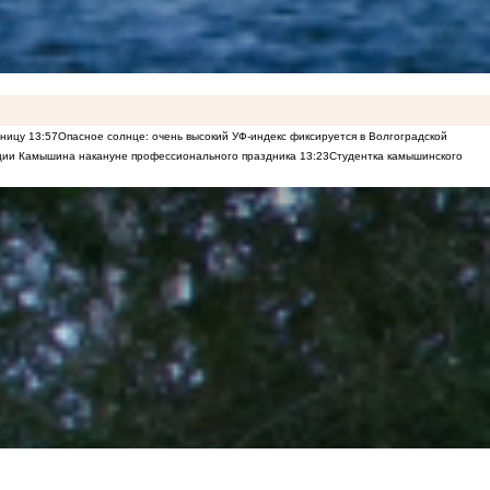
еницу
13:57
Опасное солнце: очень высокий УФ-индекс фиксируется в Волгоградской
рации Камышина накануне профессионального праздника
13:23
Студентка камышинского