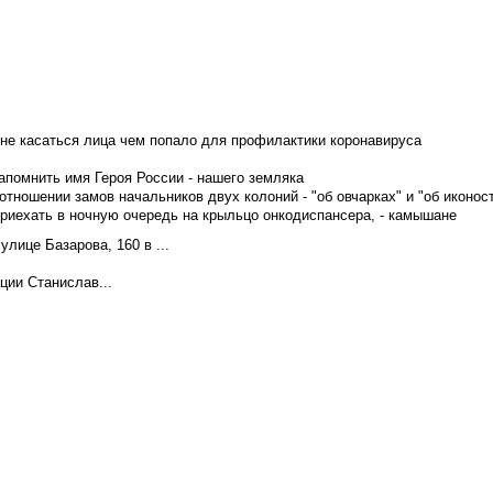
не касаться лица чем попало для профилактики коронавируса
апомнить имя Героя России - нашего земляка
тношении замов начальников двух колоний - "об овчарках" и "об иконос
приехать в ночную очередь на крыльцо онкодиспансера, - камышане
лице Базарова, 160 в ...
ции Станислав...