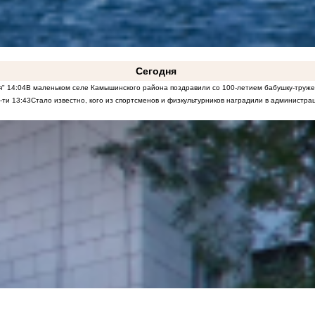
Сегодня
я"
14:04
В маленьком селе Камышинского района поздравили со 100-летием бабушку-труж
-ти
13:43
Стало известно, кого из спортсменов и физкультурников наградили в админист