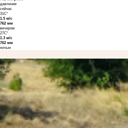
давление
сейчас
31C°
1.5 м/с
762 мм
вечером
27C°
1.3 м/с
762 мм
ночью