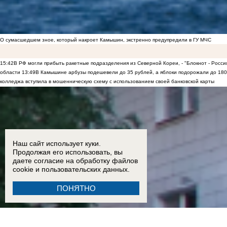
О сумасшедшем зное, который накроет Камышин, экстренно предупредили в ГУ МЧС
15:42
В РФ могли прибыть ракетные подразделения из Северной Кореи, - "Блокнот - Росси
области
13:49
В Камышине арбузы подешевели до 35 рублей, а яблоки подорожали до 180
колледжа вступила в мошенническую схему с использованием своей банковской карты
Наш сайт использует куки.
Продолжая его использовать, вы
даете согласие на обработку
файлов
cookie
и пользовательских данных.
ПОНЯТНО