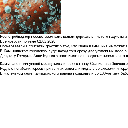
Роспотребнадзор посоветовал камышанам держать в чистоте гаджеты и 
Все новости по теме
01.02.2020
Пользователи в соцсетях грустят о том, что глава Камышина не может з
В Камышинском городском суде находятся сразу два уголовных дела в о
Депутату Госдумы Анне Кувычко надо было не в роддоме пиариться, а 
Камышане в минувший месяц видели своего главу Станислава Зинченко р
Родные погибших героев приняли их ордена и медаль со слезами и гор
В маленьком селе Камышинского района поздравили со 100-летием баб