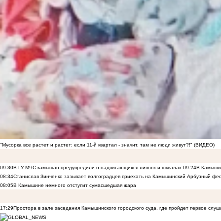
"Мусорка все растет и растет: если 11-й квартал - значит, там не люди живут?!" (ВИДЕО)
09:30
В ГУ МЧС камышан предупредили о надвигающихся ливнях и шквалах
09:24
В Камышин
08:34
Станислав Зинченко зазывает волгоградцев приехать на Камышинский Арбузный фес
08:05
В Камышине немного отступит сумасшедшая жара
17:29
Простора в зале заседания Камышинского городского суда, где пройдет первое слуш