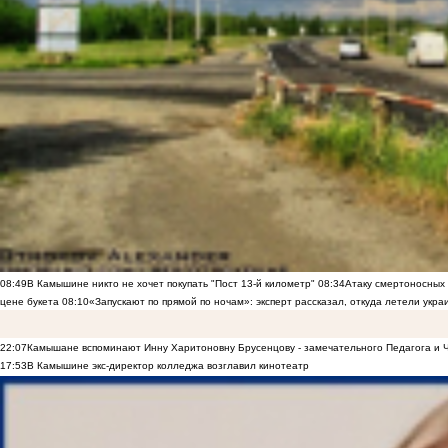
08:49
В Камышине никто не хочет покупать "Пост 13-й километр"
08:34
Атаку смертоносных
цене букета
08:10
«Запускают по прямой по ночам»: эксперт рассказал, откуда летели укр
22:07
Камышане вспоминают Инну Харитоновну Брусенцову - замечательного Педагога и 
17:53
В Камышине экс-директор колледжа возглавил кинотеатр