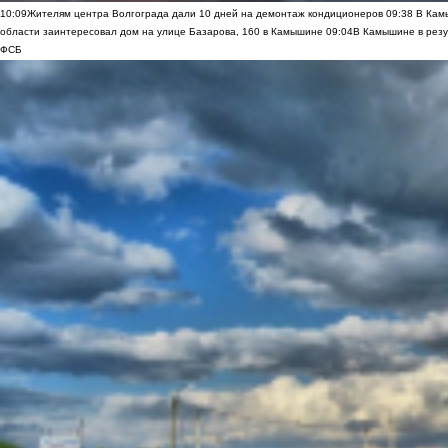
10:09
Жителям центра Волгограда дали 10 дней на демонтаж кондиционеров
09:38
В Камы
области заинтересовал дом на улице Базарова, 160 в Камышине
09:04
В Камышине в резу
ФСБ