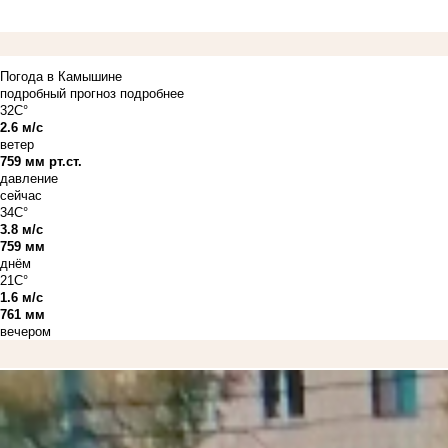
Погода в Камышине
подробный прогноз
подробнее
32C°
2.6 м/с
ветер
759 мм рт.ст.
давление
сейчас
34C°
3.8 м/с
759 мм
днём
21C°
1.6 м/с
761 мм
вечером