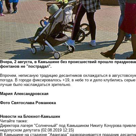
Вчера, 2 августа, в Камышине без происшествий прошло празднова
фонтанов не "пострадал".
Впрочем, неписаную традицию десантников охлаждаться в августовскую 
погода. В городе фиксировалось +19, в небе то и дело клубились серые
лучше было наслаждаться зрительно.
Мария Александровская
Фото Святослава Романюка
Новости на Блoкнoт-Камышин
Читайте также:
Директора лагеря "Солнечный" под Камышином Никиту Кочурова привлек
недопуском депутата
(02.08.2019 12:15)
В Камышине на стадионе "Авангард" разворачивается праздник десантн