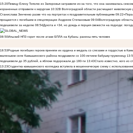
15:20
Певицу Елену Тополю из Запорожья затравили из-за того, что она занималась сексом
израненных отправили к хирургам
10:32
В Волгоградской области расчищают живописную р
Станислава Зинченко разве что на портретах к поздравительным публикациям
09:22
«Пора 
прощаются с погибшим в спецоперации Андреем Степановым
09:04
Волгоградскую область
подешевели за неделю
08:54
Духота и +34, но дождь и порция свежести на подходе: погод
08:50
Ильский НПЗ горит после атаки БПЛА на Кубань: ранены пять человек
18:53
Родные погибших героев приняли их ордена и медаль со слезами и гордостью в Ка
маленьком селе Камышинского района поздравили со 100-летием бабушку-труженицу
13:
подешевели до 35 рублей, а яблоки подорожали до 180-ти
13:43
Стало известно, кого из
13:23
Студентка камышинского колледжа вступила в мошенническую схему с использование