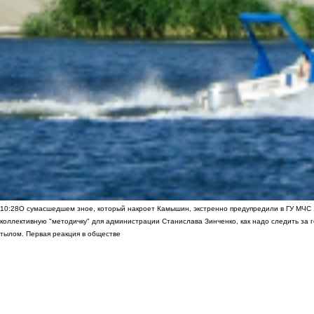
10:28
О сумасшедшем зное, который накроет Камышин, экстренно предупредили в ГУ МЧС
коллективную "методичку" для администрации Станислава Зинченко, как надо следить за 
тылом. Первая реакция в обществе