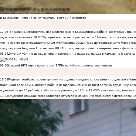
В Камышине никто не хочет покупать "Пост 13-й километр"
12:06
Три машины столкнулись под Белогорками в Камышинском районе, шестерых изранен
отдыхать и камышане
10:05
"Мусорка все растет и растет: если 11-й квартал - значит, там
что на портретах к поздравительным публикациям
09:22
«Пора договариваться»: Маск отказы
спецоперации Андреем Степановым
09:04
Волгоградскую область накрыла волна фейков о
08:54
Духота и +34, но дождь и порция свежести на подходе: погода в Камышине 8 августа
08:50
Ильский НПЗ горит после атаки БПЛА на Кубань: ранены пять человек
18:53
Родные погибших героев приняли их ордена и медаль со слезами и гордостью в Ка
маленьком селе Камышинского района поздравили со 100-летием бабушку-труженицу
13:
подешевели до 35 рублей, а яблоки подорожали до 180-ти
13:43
Стало известно, кого из
13:23
Студентка камышинского колледжа вступила в мошенническую схему с использование