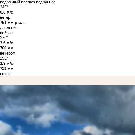
подробный прогноз
подробнее
34C°
0.8 м/с
ветер
761 мм рт.ст.
давление
сейчас
27C°
3.6 м/с
760 мм
вечером
25C°
1.9 м/с
759 мм
ночью