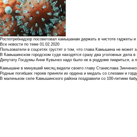
Роспотребнадзор посоветовал камышанам держать в чистоте гаджеты и 
Все новости по теме
01.02.2020
Пользователи в соцсетях грустят о том, что глава Камышина не может з
В Камышинском городском суде находятся сразу два уголовных дела в о
Депутату Госдумы Анне Кувычко надо было не в роддоме пиариться, а 
Камышане в минувший месяц видели своего главу Станислава Зинченко р
Родные погибших героев приняли их ордена и медаль со слезами и гор
В маленьком селе Камышинского района поздравили со 100-летием баб