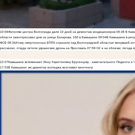
10:09
Жителям центра Волгограда дали 10 дней на демонтаж кондиционеров
09:38
В Камы
области заинтересовал дом на улице Базарова, 160 в Камышине
09:04
В Камышине в резу
ФСБ
08:34
Атаку смертоносных БПЛА отразили над Волгоградской областью минувшей но
рассказал, откуда летели украинские дроны на Ярославль
07:59
+32 и ни облачка: погода 
22:07
Камышане вспоминают Инну Харитоновну Брусенцову - замечательного Педагога и 
17:53
В Камышине экс-директор колледжа возглавил кинотеатр