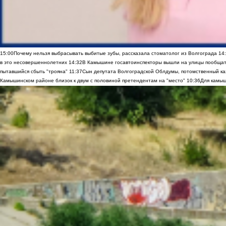
15:00
Почему нельзя выбрасывать выбитые зубы, рассказала стоматолог из Волгограда
14
в это несовершеннолетних
14:32
В Камышине госавтоинспекторы вышли на улицы пообщать
пытавшийся сбыть "трояна"
11:37
Сын депутата Волгоградской Облдумы, потомственный ка
Камышинском районе близок к двум с половиной претендентам на "место"
10:36
Для камыш