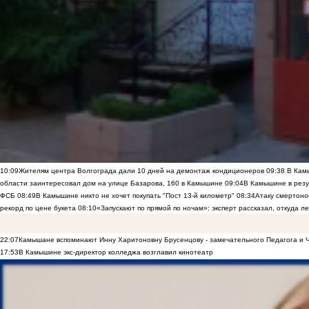
10:09
Жителям центра Волгограда дали 10 дней на демонтаж кондиционеров
09:38
В Камы
области заинтересовал дом на улице Базарова, 160 в Камышине
09:04
В Камышине в резу
ФСБ
08:49
В Камышине никто не хочет покупать "Пост 13-й километр"
08:34
Атаку смертоно
рекорд по цене букета
08:10
«Запускают по прямой по ночам»: эксперт рассказал, откуда 
22:07
Камышане вспоминают Инну Харитоновну Брусенцову - замечательного Педагога и 
17:53
В Камышине экс-директор колледжа возглавил кинотеатр