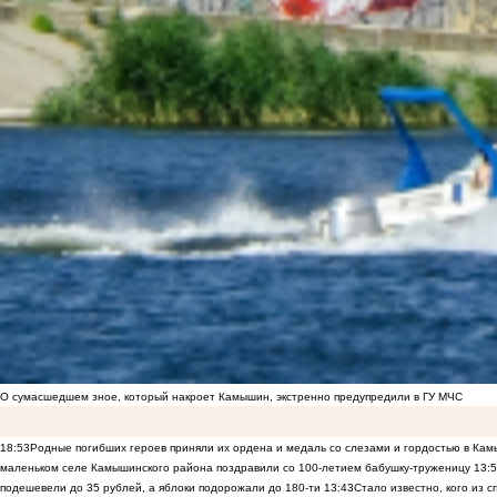
О сумасшедшем зное, который накроет Камышин, экстренно предупредили в ГУ МЧС
18:53
Родные погибших героев приняли их ордена и медаль со слезами и гордостью в Ка
маленьком селе Камышинского района поздравили со 100-летием бабушку-труженицу
13:
подешевели до 35 рублей, а яблоки подорожали до 180-ти
13:43
Стало известно, кого из