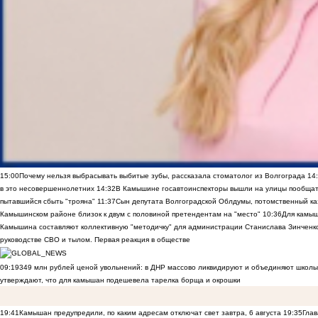
15:00
Почему нельзя выбрасывать выбитые зубы, рассказала стоматолог из Волгограда
14
в это несовершеннолетних
14:32
В Камышине госавтоинспекторы вышли на улицы пообщать
пытавшийся сбыть "трояна"
11:37
Сын депутата Волгоградской Облдумы, потомственный ка
Камышинском районе близок к двум с половиной претендентам на "место"
10:36
Для камы
Камышина составляют коллективную "методичку" для администрации Станислава Зинченко,
руководстве СВО и тылом. Первая реакция в обществе
09:19
349 млн рублей ценой увольнений: в ДНР массово ликвидируют и объединяют школы
утверждают, что для камышан подешевела тарелка борща и окрошки
19:41
Камышан предупредили, по каким адресам отключат свет завтра, 6 августа
19:35
Глав