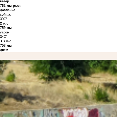
ветер
762 мм рт.ст.
давление
сейчас
30C°
2 м/с
759 мм
утром
34C°
3.3 м/с
758 мм
днём