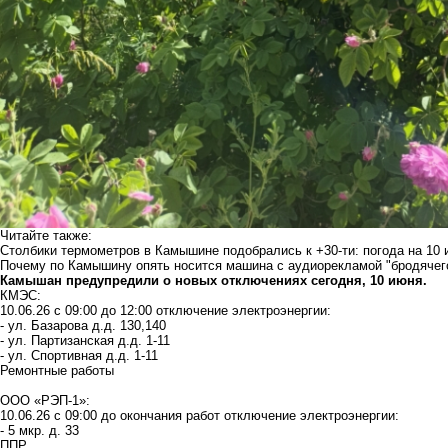
Читайте также:
Столбики термометров в Камышине подобрались к +30-ти: погода на 10
Почему по Камышину опять носится машина с аудиорекламой "бродячего
Камышан предупредили о новых отключениях сегодня, 10 июня.
КМЭС:
10.06.26 с 09:00 до 12:00 отключение электроэнергии:
- ул. Базарова д.д. 130,140
- ул. Партизанская д.д. 1-11
- ул. Спортивная д.д. 1-11
Ремонтные работы
ООО «РЭП-1»:
10.06.26 с 09:00 до окончания работ отключение электроэнергии:
- 5 мкр. д. 33
ППР