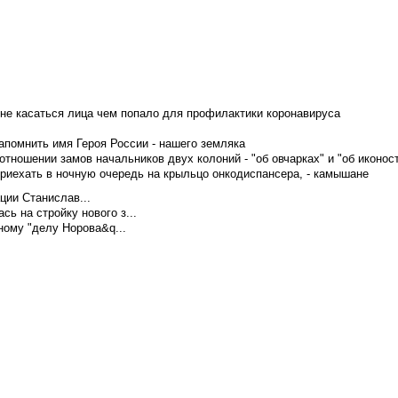
не касаться лица чем попало для профилактики коронавируса
апомнить имя Героя России - нашего земляка
тношении замов начальников двух колоний - "об овчарках" и "об иконос
приехать в ночную очередь на крыльцо онкодиспансера, - камышане
ции Станислав...
ь на стройку нового з...
ому "делу Норова&q...