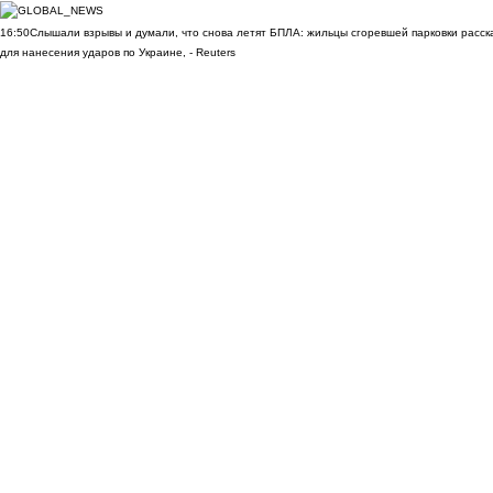
16:50
Слышали взрывы и думали, что снова летят БПЛА: жильцы сгоревшей парковки расск
для нанесения ударов по Украине, - Reuters