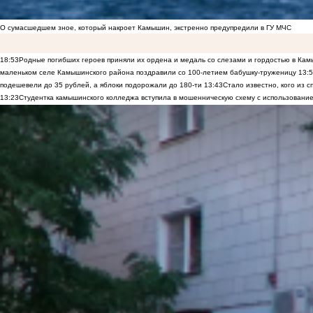
О сумасшедшем зное, который накроет Камышин, экстренно предупредили в ГУ МЧС
18:53
Родные погибших героев приняли их ордена и медаль со слезами и гордостью в Ка
маленьком селе Камышинского района поздравили со 100-летием бабушку-труженицу
13:
подешевели до 35 рублей, а яблоки подорожали до 180-ти
13:43
Стало известно, кого из
13:23
Студентка камышинского колледжа вступила в мошенническую схему с использование