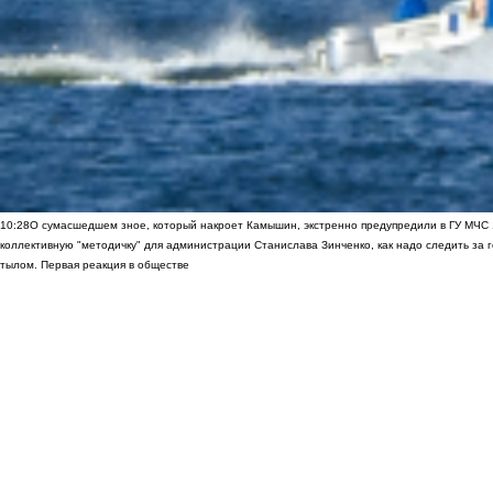
10:28
О сумасшедшем зное, который накроет Камышин, экстренно предупредили в ГУ МЧС
коллективную "методичку" для администрации Станислава Зинченко, как надо следить за 
тылом. Первая реакция в обществе