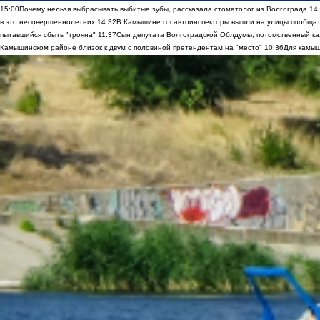
15:00
Почему нельзя выбрасывать выбитые зубы, рассказала стоматолог из Волгограда
14
в это несовершеннолетних
14:32
В Камышине госавтоинспекторы вышли на улицы пообщать
пытавшийся сбыть "трояна"
11:37
Сын депутата Волгоградской Облдумы, потомственный ка
Камышинском районе близок к двум с половиной претендентам на "место"
10:36
Для камыш