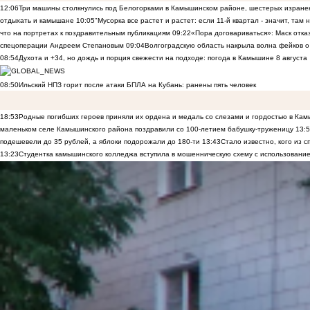
12:06
Три машины столкнулись под Белогорками в Камышинском районе, шестерых изранен
отдыхать и камышане
10:05
"Мусорка все растет и растет: если 11-й квартал - значит, там
что на портретах к поздравительным публикациям
09:22
«Пора договариваться»: Маск отказы
спецоперации Андреем Степановым
09:04
Волгоградскую область накрыла волна фейков о
08:54
Духота и +34, но дождь и порция свежести на подходе: погода в Камышине 8 августа
08:50
Ильский НПЗ горит после атаки БПЛА на Кубань: ранены пять человек
18:53
Родные погибших героев приняли их ордена и медаль со слезами и гордостью в Ка
маленьком селе Камышинского района поздравили со 100-летием бабушку-труженицу
13:
подешевели до 35 рублей, а яблоки подорожали до 180-ти
13:43
Стало известно, кого из
13:23
Студентка камышинского колледжа вступила в мошенническую схему с использование