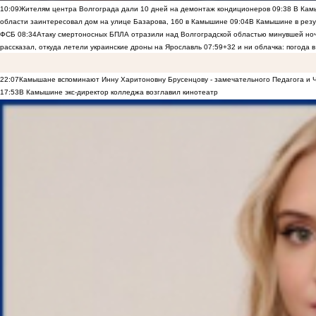
10:09
Жителям центра Волгограда дали 10 дней на демонтаж кондиционеров
09:38
В Камы
области заинтересовал дом на улице Базарова, 160 в Камышине
09:04
В Камышине в резу
ФСБ
08:34
Атаку смертоносных БПЛА отразили над Волгоградской областью минувшей но
рассказал, откуда летели украинские дроны на Ярославль
07:59
+32 и ни облачка: погода 
22:07
Камышане вспоминают Инну Харитоновну Брусенцову - замечательного Педагога и 
17:53
В Камышине экс-директор колледжа возглавил кинотеатр