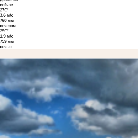
сейчас
27C°
3.6 м/с
760 мм
вечером
25C°
1.9 м/с
759 мм
ночью