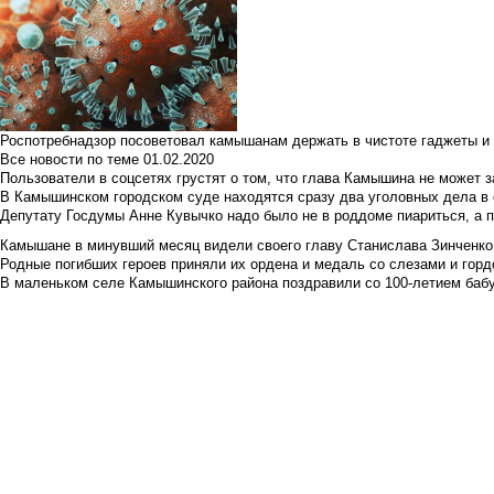
Роспотребнадзор посоветовал камышанам держать в чистоте гаджеты и 
Все новости по теме
01.02.2020
Пользователи в соцсетях грустят о том, что глава Камышина не может з
В Камышинском городском суде находятся сразу два уголовных дела в о
Депутату Госдумы Анне Кувычко надо было не в роддоме пиариться, а 
Камышане в минувший месяц видели своего главу Станислава Зинченко р
Родные погибших героев приняли их ордена и медаль со слезами и гор
В маленьком селе Камышинского района поздравили со 100-летием баб