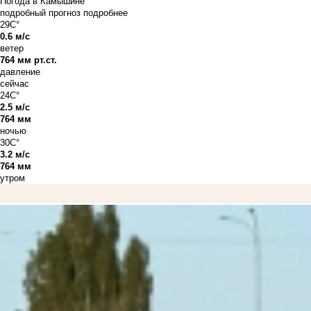
Погода в Камышине
подробный прогноз
подробнее
29C°
0.6 м/с
ветер
764 мм рт.ст.
давление
сейчас
24C°
2.5 м/с
764 мм
ночью
30C°
3.2 м/с
764 мм
утром