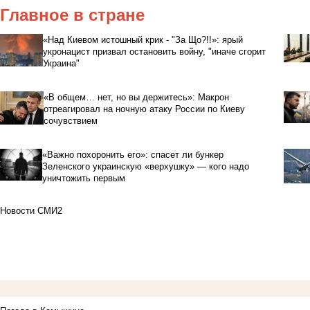
Главное в стране
«Над Киевом истошный крик - "За Що?!!»: ярый
укронацист призвал остановить войну, "иначе сгорит
Украина"
«В общем… нет, но вы держитесь»: Макрон
отреагировал на ночную атаку России по Киеву
сочувствием
«Важно похоронить его»: спасет ли бункер
Зеленского украинскую «верхушку» — кого надо
уничтожить первым
Новости СМИ2