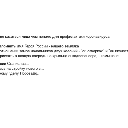
не касаться лица чем попало для профилактики коронавируса
апомнить имя Героя России - нашего земляка
тношении замов начальников двух колоний - "об овчарках" и "об иконос
приехать в ночную очередь на крыльцо онкодиспансера, - камышане
ции Станислав...
ь на стройку нового з...
ому "делу Норова&q...