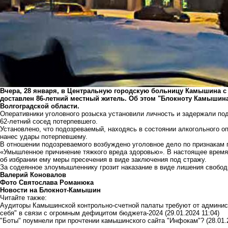
Вчера, 28 января, в Центральную городскую больницу Камышина
доставлен 86-летний местный житель. Об этом "Блокноту К
амышина
Волгоградской области.
Оперативники уголовного розыска установили личность и задержали по
62-летний сосед потерпевшего.
Установлено, что подозреваемый, находясь в состоянии алкогольного 
нанес удары потерпевшему.
В отношении подозреваемого возбуждено уголовное дело по признакам п
«Умышленное причинение тяжкого вреда здоровью». В настоящее время 
об избрании ему меры пресечения в виде заключения под стражу.
За содеянное злоумышленнику грозит наказание в виде лишения свободы
Валерий Коновалов
Фото Святослава Романюка
Новости на Блoкнoт-Камышин
Читайте также:
Аудиторы Камышинской контрольно-счетной палаты требуют от админист
себя" в связи с огромным дефицитом бюджета-2024
(29.01.2024 11:04)
"Боты" поумнели при прочтении камышинского сайта "Инфокам"?
(28.01.