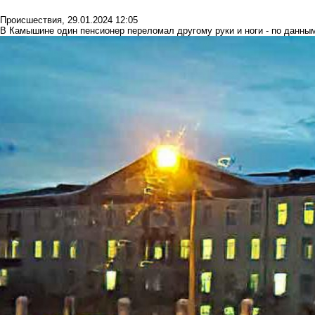
Происшествия
,
29.01.2024 12:05
В Камышине один пенсионер переломал другому руки и ноги - по данным