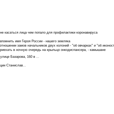
не касаться лица чем попало для профилактики коронавируса
апомнить имя Героя России - нашего земляка
тношении замов начальников двух колоний - "об овчарках" и "об иконос
приехать в ночную очередь на крыльцо онкодиспансера, - камышане
лице Базарова, 160 в ...
ции Станислав...