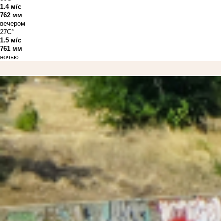
1.4 м/с
762 мм
вечером
27C°
1.5 м/с
761 мм
ночью