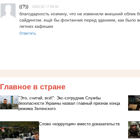
((?))
2023.02.17 09:32
благодарность хозяину, что не изменили внешний облик б
сайдингом. ещё бы фонтанчик перед зданием, как было во 
летних кафешек
Ответить
Главное в стране
"Это, считай, всё!": Экс-сотрудник Службы
безопасности Украины назвал главный признак конца
режима Зеленского
Слово «коррупция» вместо доказательств