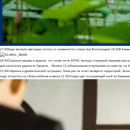
17:00
Куда пропали цветущие лотосы со знаменитого озера под Волгоградом
16:52
В Камы
16:50
Слышали взрывы и думали, что снова летят БПЛА: жильцы сгоревшей парковки расск
для нанесения ударов по Украине, - Reuters
12:11
Камышанам-отпускникам на заметку: на К
12:08
«Украина в драматической ситуации»: Киев уже не хочет возврата территорий, Зелен
надо потратить на сборы ребенка в школу
11:32
Откуда идет иссушающий зной на Камыши