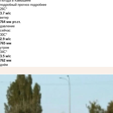
Погода в Камышине
подробный прогноз
подробнее
26C°
3.7 м/с
ветер
764 мм рт.ст.
давление
сейчас
30C°
2.9 м/с
765 мм
утром
34C°
3.5 м/с
762 мм
днём