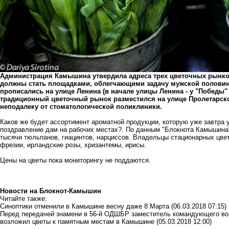
Администрация Камышина утвердила адреса трех цветочных рынков
должны стать площадками, облегчающими задачу мужской половин
прописались на улице Ленина (в начале улицы Ленина - у "Победы"
традиционный цветочный рынок разместился на улице Пролетарско
неподалеку от стоматологической поликлиники.
Каков же будет ассортимент ароматной продукции, которую уже завтра 
поздравление дам на рабочих местах?. По данным "Блокнота Камышин
тысячи тюльпанов, гиацинтов, нарциссов. Владельцы стационарных цвет
фрезии, ирландские розы, хризантемы, ирисы.
Цены на цветы пока мониторингу не поддаются.
Новости на Блoкнoт-Камышин
Читайте также:
Синоптики отменили в Камышине весну даже 8 Марта
(06.03.2018 07:15)
Перед передачей знамени в 56-й ОДШБР заместитель командующего во
возложил цветы к памятным местам в Камышине
(05.03.2018 12:00)