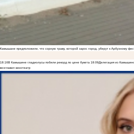
Камышане предположили, что сорную траву, которой зарос город, уберут к Арбузному фе
18:16
В Камышине гладиолусы побили рекорд по цене букета
18:09
Делегация из Камышинс
возглавил кинотеатр