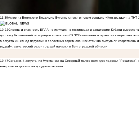
11:30
Актер из Волжского Владимир Бутенко снялся в новом сериале «Коп-звезда» на ТНТ
10:22
Сирены и опасность БПЛА не испугали: в гостиницах и санаториях Кубани выросло 
доставку бюллетеней по городам и поселкам
09:32
Камышанам понравилось выращивать п
5 августа
08:15
Под парусами в областных соревнованиях отлично выступили спортсмены 
ведра!»: августовский сезон груздей начался в Волгоградской области
19:47
Сегодня, 4 августа, из Мурманска на Северный полюс взял курс ледокол "Росатома",
контроль за ценами на продукты питания