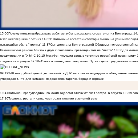
15:00
Почему нельзя выбрасывать выбитые зубы, рассказала стоматолог из Волгограда
14
в это несовершеннолетних
14:32
В Камышине госавтоинспекторы вышли на улицы пообщать
пытавшийся сбыть "трояна"
11:37
Сын депутата Волгоградской Облдумы, потомственный ка
Камышинском районе близок к двум с половиной претендентам на "место"
10:36
Для камы
предупредили в ГУ МЧС
10:15
МегаФон улучшил связь в «столице российской провинции»
следить за городом
09:20
«Очень и очень давно назрело»: Путин сделал ряд важных изме
09:19
349 млн рублей ценой увольнений: в ДНР массово ликвидируют и объединяют школы
утверждают, что для камышан подешевела тарелка борща и окрошки
19:41
Камышан предупредили, по каким адресам отключат свет завтра, 6 августа
19:35
Глав
17:10
Тошнота, рвота и сыпь: чем грозит купание в зеленой реке