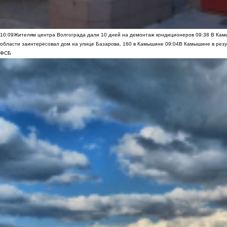
10:09
Жителям центра Волгограда дали 10 дней на демонтаж кондиционеров
09:38
В Камы
области заинтересовал дом на улице Базарова, 160 в Камышине
09:04
В Камышине в резу
ФСБ