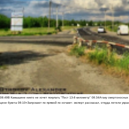
08:49
В Камышине никто не хочет покупать "Пост 13-й километр"
08:34
Атаку смертоносных
цене букета
08:10
«Запускают по прямой по ночам»: эксперт рассказал, откуда летели укр