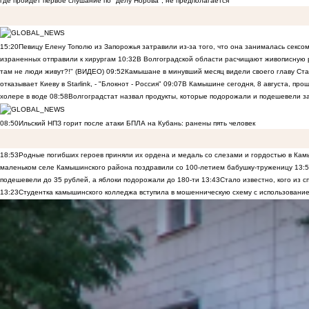
где пройдет первое слушание по "делу Норова", не предполагается
15:20
Певицу Елену Тополю из Запорожья затравили из-за того, что она занималась сексом
израненных отправили к хирургам
10:32
В Волгоградской области расчищают живописную р
там не люди живут?!" (ВИДЕО)
09:52
Камышане в минувший месяц видели своего главу Ста
отказывает Киеву в Starlink, - "Блокнот - Россия"
09:07
В Камышине сегодня, 8 августа, пр
холере в воде
08:58
Волгоградстат назвал продукты, которые подорожали и подешевели 
08:50
Ильский НПЗ горит после атаки БПЛА на Кубань: ранены пять человек
18:53
Родные погибших героев приняли их ордена и медаль со слезами и гордостью в Ка
маленьком селе Камышинского района поздравили со 100-летием бабушку-труженицу
13:
подешевели до 35 рублей, а яблоки подорожали до 180-ти
13:43
Стало известно, кого из
13:23
Студентка камышинского колледжа вступила в мошенническую схему с использование