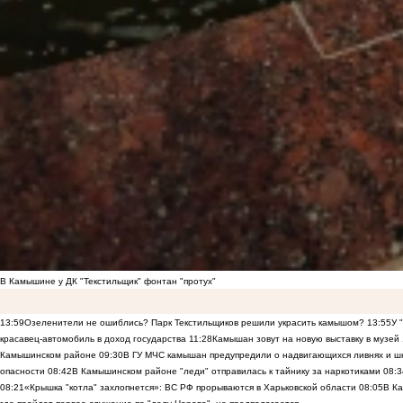
В Камышине у ДК "Текстильщик" фонтан "протух"
13:59
Озеленители не ошиблись? Парк Текстильщиков решили украсить камышом?
13:55
У 
красавец-автомобиль в доход государства
11:28
Камышан зовут на новую выставку в музей
Камышинском районе
09:30
В ГУ МЧС камышан предупредили о надвигающихся ливнях и ш
опасности
08:42
В Камышинском районе "леди" отправилась к тайнику за наркотиками
08:3
08:21
«Крышка "котла" захлопнется»: ВС РФ прорываются в Харьковской области
08:05
В К