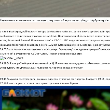
Камышане предположили, что сорную траву, которой зарос город, уберут к Арбузному фе
14:39
В Волгоградской области пятеро фигурантов признаны виновными в организации пр
пообщаться с водителями в жаркий день
11:54
В Волгоградской области перед судом предс
казак, 24-летний Алексей Пополитов погиб в СВО
11:11
Конкурс на мандат депутата горсов
камышан продолжает дешеветь бензин
10:28
О сумасшедшем зное, который накроет Камы
09:37
Гости Камышина составляют коллективную "методичку" для администрации Станислав
изменений в руководстве СВО и тылом. Первая реакция в обществе
09:19
349 млн рублей ценой увольнений: в ДНР массово ликвидируют и объединяют школы
утверждают, что для камышан подешевела тарелка борща и окрошки
19:41
Камышан предупредили, по каким адресам отключат свет завтра, 6 августа
19:35
Глав
17:10
Тошнота, рвота и сыпь: чем грозит купание в зеленой реке