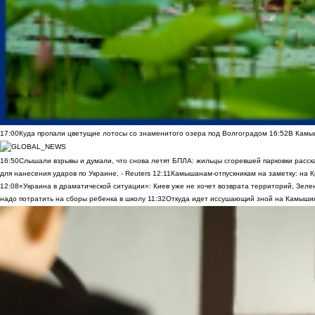
17:00
Куда пропали цветущие лотосы со знаменитого озера под Волгоградом
16:52
В Камы
16:50
Слышали взрывы и думали, что снова летят БПЛА: жильцы сгоревшей парковки расск
для нанесения ударов по Украине, - Reuters
12:11
Камышанам-отпускникам на заметку: на К
12:08
«Украина в драматической ситуации»: Киев уже не хочет возврата территорий, Зелен
надо потратить на сборы ребенка в школу
11:32
Откуда идет иссушающий зной на Камыши