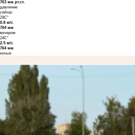
763 мм рт.ст.
давление
сейчас
29C°
0.8 м/с
764 мм
вечером
24C°
2.5 м/с
764 мм
ночью