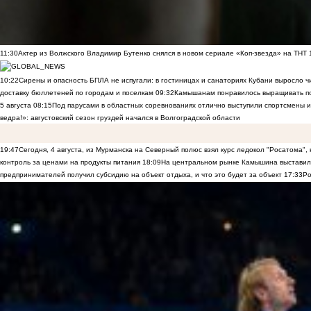
11:30
Актер из Волжского Владимир Бутенко снялся в новом сериале «Коп-звезда» на ТНТ
10:22
Сирены и опасность БПЛА не испугали: в гостиницах и санаториях Кубани выросло 
доставку бюллетеней по городам и поселкам
09:32
Камышанам понравилось выращивать п
5 августа
08:15
Под парусами в областных соревнованиях отлично выступили спортсмены 
ведра!»: августовский сезон груздей начался в Волгоградской области
19:47
Сегодня, 4 августа, из Мурманска на Северный полюс взял курс ледокол "Росатома",
контроль за ценами на продукты питания
18:09
На центральном рынке Камышина выставили
предпринимателей получил субсидию на объект отдыха, и что это будет за объект
17:33
Ро