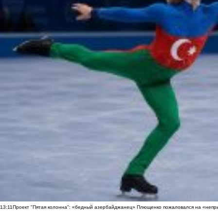
13:11
Проект "Пятая колонна": «бедный азербайджанец» Плющенко пожаловался на «непри