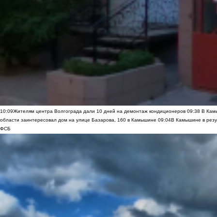
10:09
Жителям центра Волгограда дали 10 дней на демонтаж кондиционеров
09:38
В Камы
области заинтересовал дом на улице Базарова, 160 в Камышине
09:04
В Камышине в резу
ФСБ