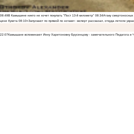
08:49
В Камышине никто не хочет покупать "Пост 13-й километр"
08:34
Атаку смертоносных
цене букета
08:10
«Запускают по прямой по ночам»: эксперт рассказал, откуда летели укр
22:07
Камышане вспоминают Инну Харитоновну Брусенцову - замечательного Педагога и 