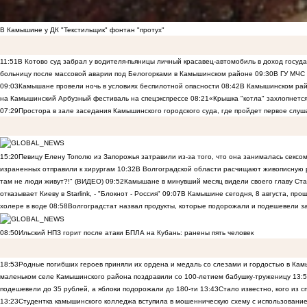
В Камышине у ДК "Текстильщик" фонтан "протух"
11:51
В Котово суд забрал у водителя-пьяницы личный красавец-автомобиль в доход госуд
больницу после массовой аварии под Белогорками в Камышинском районе
09:30
В ГУ МЧС
09:03
Камышане провели ночь в условиях беспилотной опасности
08:42
В Камышинском райо
на Камышинский Арбузный фестиваль на спецэкспрессе
08:21
«Крышка "котла" захлопнетс
07:29
Простора в зале заседания Камышинского городского суда, где пройдет первое слуш
15:20
Певицу Елену Тополю из Запорожья затравили из-за того, что она занималась сексом
израненных отправили к хирургам
10:32
В Волгоградской области расчищают живописную р
там не люди живут?!" (ВИДЕО)
09:52
Камышане в минувший месяц видели своего главу Ста
отказывает Киеву в Starlink, - "Блокнот - Россия"
09:07
В Камышине сегодня, 8 августа, пр
холере в воде
08:58
Волгоградстат назвал продукты, которые подорожали и подешевели 
08:50
Ильский НПЗ горит после атаки БПЛА на Кубань: ранены пять человек
18:53
Родные погибших героев приняли их ордена и медаль со слезами и гордостью в Ка
маленьком селе Камышинского района поздравили со 100-летием бабушку-труженицу
13:
подешевели до 35 рублей, а яблоки подорожали до 180-ти
13:43
Стало известно, кого из
13:23
Студентка камышинского колледжа вступила в мошенническую схему с использование