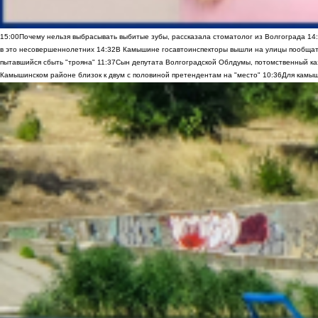
15:00
Почему нельзя выбрасывать выбитые зубы, рассказала стоматолог из Волгограда
14
в это несовершеннолетних
14:32
В Камышине госавтоинспекторы вышли на улицы пообщать
пытавшийся сбыть "трояна"
11:37
Сын депутата Волгоградской Облдумы, потомственный ка
Камышинском районе близок к двум с половиной претендентам на "место"
10:36
Для камыш