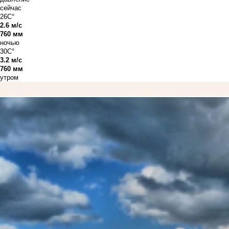
сейчас
26C°
2.6 м/с
760 мм
ночью
30C°
3.2 м/с
760 мм
утром