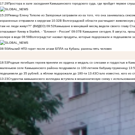
17:29
Простора в зале заседания Камышинского городского суда, где пройдет первое слуш
15:20
Певицу Елену Тополю из Запорожья затравили из-за того, что она занималась сексом
израненных отправили к хирургам
10:32
В Волгоградской области расчищают живописную р
там не люди живут?!" (ВИДЕО)
09:52
Камышане в минувший месяц видели своего главу Ста
отказывает Киеву в Starlink, - "Блокнот - Россия"
09:07
В Камышине сегодня, 8 августа, пр
холере в воде
08:58
Волгоградстат назвал продукты, которые подорожали и подешевели 
08:50
Ильский НПЗ горит после атаки БПЛА на Кубань: ранены пять человек
18:53
Родные погибших героев приняли их ордена и медаль со слезами и гордостью в Ка
маленьком селе Камышинского района поздравили со 100-летием бабушку-труженицу
13:
подешевели до 35 рублей, а яблоки подорожали до 180-ти
13:43
Стало известно, кого из
13:23
Студентка камышинского колледжа вступила в мошенническую схему с использование