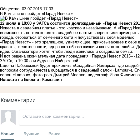
Общество
,
03.07.2015 17:03
В Камышине пройдет «Парад Невест»
12 июля в 18:00 у ЗАГСа состоится долгожданный «Парад Невест 201
Невеста в свадебном платье - это красиво и незабываемо. А «Парад Нев
возможность не только одеть
свадебное платье
впервые или примерить е
города, оторваться от семейного быта и почувствовать себя моделью.
«Парад Невест» - это зрелищное, удивляющее, приковывающее к себе в
красоты, женственности, здорового образа жизни и конечно же любви. Д
идей. Организаторы хотят, чтобы люди женились и создавали семьи.
И вот решена окончательная дата проведения «Парада Невест 2015» -12
ЗАГСа, в 19:00 они будут на Набережной.
Еще на Набережной будет проходить «Свадебная Ярмарка», где свадеб
вопросам сотрудничества обращаться в свадебный салон
«Lamour»
). С
салон «Lamour»; фотограф Дмитрий Маслов; видеограф Иван Филимонов
Новости на Блoкнoт-Камышин
Комментарии
Новые
Лучшие
Ранее