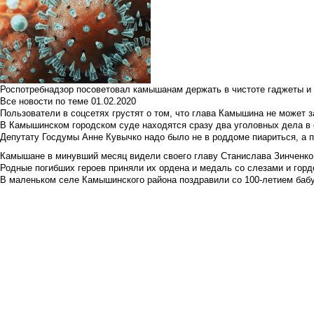
Роспотребнадзор посоветовал камышанам держать в чистоте гаджеты и 
Все новости по теме
01.02.2020
Пользователи в соцсетях грустят о том, что глава Камышина не может з
В Камышинском городском суде находятся сразу два уголовных дела в о
Депутату Госдумы Анне Кувычко надо было не в роддоме пиариться, а 
Камышане в минувший месяц видели своего главу Станислава Зинченко р
Родные погибших героев приняли их ордена и медаль со слезами и гор
В маленьком селе Камышинского района поздравили со 100-летием баб