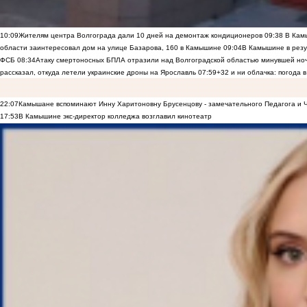
10:09
Жителям центра Волгограда дали 10 дней на демонтаж кондиционеров
09:38
В Камы
области заинтересовал дом на улице Базарова, 160 в Камышине
09:04
В Камышине в резу
ФСБ
08:34
Атаку смертоносных БПЛА отразили над Волгоградской областью минувшей но
рассказал, откуда летели украинские дроны на Ярославль
07:59
+32 и ни облачка: погода 
22:07
Камышане вспоминают Инну Харитоновну Брусенцову - замечательного Педагога и 
17:53
В Камышине экс-директор колледжа возглавил кинотеатр