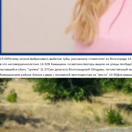
15:00
Почему нельзя выбрасывать выбитые зубы, рассказала стоматолог из Волгограда
14
в это несовершеннолетних
14:32
В Камышине госавтоинспекторы вышли на улицы пообщать
пытавшийся сбыть "трояна"
11:37
Сын депутата Волгоградской Облдумы, потомственный ка
Камышинском районе близок к двум с половиной претендентам на "место"
10:36
Для камыш