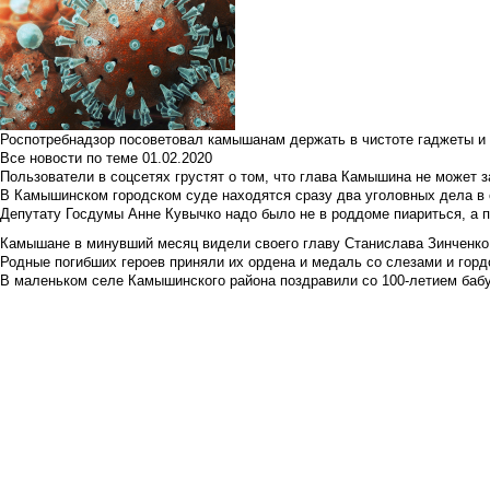
Роспотребнадзор посоветовал камышанам держать в чистоте гаджеты и 
Все новости по теме
01.02.2020
Пользователи в соцсетях грустят о том, что глава Камышина не может з
В Камышинском городском суде находятся сразу два уголовных дела в о
Депутату Госдумы Анне Кувычко надо было не в роддоме пиариться, а 
Камышане в минувший месяц видели своего главу Станислава Зинченко р
Родные погибших героев приняли их ордена и медаль со слезами и гор
В маленьком селе Камышинского района поздравили со 100-летием баб