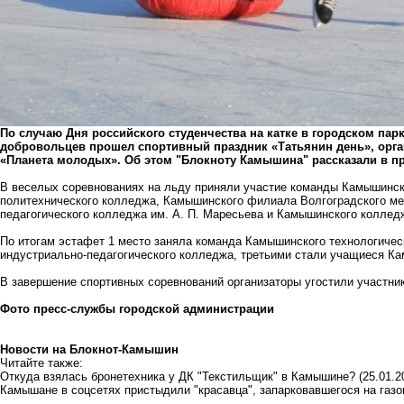
По случаю Дня российского студенчества на катке в городском па
добровольцев прошел спортивный праздник «Татьянин день», орг
«Планета молодых». Об этом "Блокноту Камышина" рассказали в п
В веселых соревнованиях на льду приняли участие команды Камышинск
политехнического колледжа, Камышинского филиала Волгоградского ме
педагогического колледжа им. А. П. Маресьева и Камышинского коллед
По итогам эстафет 1 место заняла команда Камышинского технологичес
индустриально-педагогического колледжа, третьими стали учащиеся Ка
В завершение спортивных соревнований организаторы угостили участни
Фото пресс-службы городской администрации
Новости на Блoкнoт-Камышин
Читайте также:
Откуда взялась бронетехника у ДК "Текстильщик" в Камышине?
(25.01.2
Камышане в соцсетях пристыдили "красавца", запарковавшегося на газо