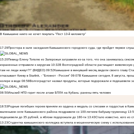
В Камышине никто не хочет покупать "Пост 13-й километр"
17:29
Простора в зале заседания Камышинского городского суда, где пройдет первое слуш
15:20
Певицу Елену Тополю из Запорожья затравили из-за того, что она занималась сексом
израненных отправили к хирургам
10:32
В Волгоградской области расчищают живописную р
там не люди живут?!" (ВИДЕО)
09:52
Камышане в минувший месяц видели своего главу Ста
отказывает Киеву в Starlink, - "Блокнот - Россия"
09:07
В Камышине сегодня, 8 августа, пр
холере в воде
08:58
Волгоградстат назвал продукты, которые подорожали и подешевели 
08:50
Ильский НПЗ горит после атаки БПЛА на Кубань: ранены пять человек
18:53
Родные погибших героев приняли их ордена и медаль со слезами и гордостью в Ка
маленьком селе Камышинского района поздравили со 100-летием бабушку-труженицу
13:
подешевели до 35 рублей, а яблоки подорожали до 180-ти
13:43
Стало известно, кого из
13:23
Студентка камышинского колледжа вступила в мошенническую схему с использование