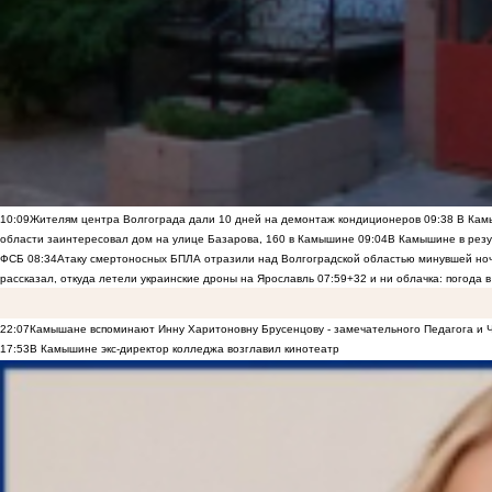
10:09
Жителям центра Волгограда дали 10 дней на демонтаж кондиционеров
09:38
В Камы
области заинтересовал дом на улице Базарова, 160 в Камышине
09:04
В Камышине в резу
ФСБ
08:34
Атаку смертоносных БПЛА отразили над Волгоградской областью минувшей но
рассказал, откуда летели украинские дроны на Ярославль
07:59
+32 и ни облачка: погода 
22:07
Камышане вспоминают Инну Харитоновну Брусенцову - замечательного Педагога и 
17:53
В Камышине экс-директор колледжа возглавил кинотеатр