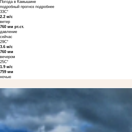
Погода в Камышине
подробный прогноз
подробнее
33C°
2.2 м/с
ветер
760 мм рт.ст.
давление
сейчас
29C°
3.6 м/с
760 мм
вечером
25C°
1.9 м/с
759 мм
ночью