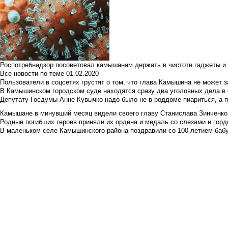
Роспотребнадзор посоветовал камышанам держать в чистоте гаджеты и 
Все новости по теме
01.02.2020
Пользователи в соцсетях грустят о том, что глава Камышина не может з
В Камышинском городском суде находятся сразу два уголовных дела в о
Депутату Госдумы Анне Кувычко надо было не в роддоме пиариться, а 
Камышане в минувший месяц видели своего главу Станислава Зинченко р
Родные погибших героев приняли их ордена и медаль со слезами и гор
В маленьком селе Камышинского района поздравили со 100-летием баб