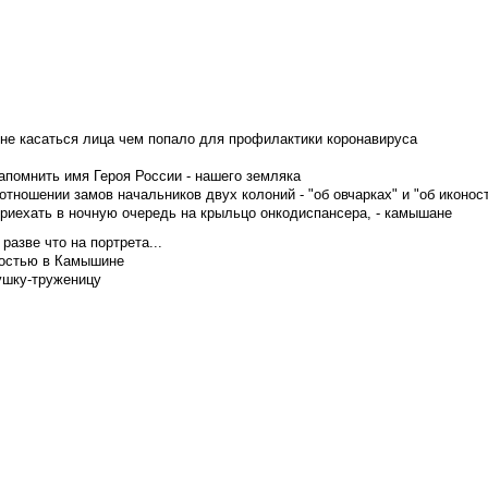
не касаться лица чем попало для профилактики коронавируса
апомнить имя Героя России - нашего земляка
тношении замов начальников двух колоний - "об овчарках" и "об иконос
приехать в ночную очередь на крыльцо онкодиспансера, - камышане
азве что на портрета...
достью в Камышине
ушку-труженицу