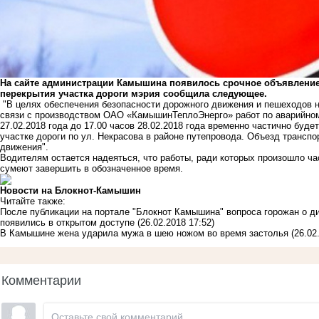
На сайте администрации Камышина появилось срочное объявление 
перекрытия участка дороги мэрия сообщила следующее.
"В целях обеспечения безопасности дорожного движения и пешеходов на
связи с производством ОАО «КамышинТеплоЭнерго» работ по аварийному
27.02.2018 года до 17.00 часов 28.02.2018 года временно частично буд
участке дороги по ул. Некрасова в районе путепровода. Объезд трансп
движения".
Водителям остается надеяться, что работы, ради которых произошло ч
сумеют завершить в обозначенное время.
Новости на Блoкнoт-Камышин
Читайте также:
После публикации на портале "Блокнот Камышина" вопроса горожан о ди
появились в открытом доступе
(26.02.2018 17:52)
В Камышине жена ударила мужа в шею ножом во время застолья
(26.02
Комментарии