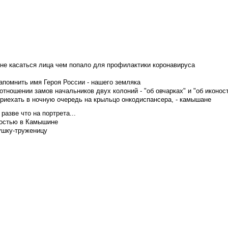
не касаться лица чем попало для профилактики коронавируса
апомнить имя Героя России - нашего земляка
тношении замов начальников двух колоний - "об овчарках" и "об иконос
приехать в ночную очередь на крыльцо онкодиспансера, - камышане
азве что на портрета...
достью в Камышине
ушку-труженицу