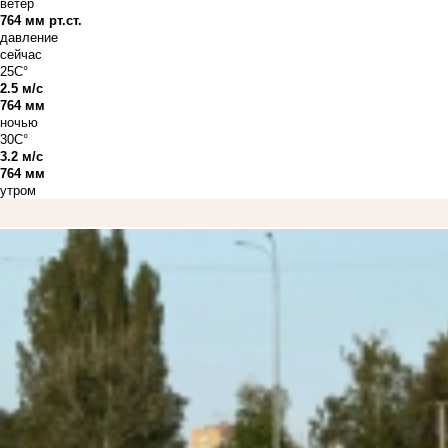
ветер
764 мм рт.ст.
давление
сейчас
25C°
2.5 м/с
764 мм
ночью
30C°
3.2 м/с
764 мм
утром