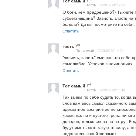
Тот самый
гость
2023.05.02 12:25
О боги, кем предрешено?) Тыкните 
субьективщина? Зависть, злость на т
болели? Да вы посмотрите на себя,
Ответить
гость
Тот самый
2023.05.02 14:02
"зависть, злость" смешно..по себе др
самолюбие. Успехов в начинаниях..
Ответить
Тот самый
гость
2023.05.02 15:16
Так зачем по себе судить то, когда 
слов вам весь смысл сказанного заме
адекватное восприятие не способны.
кроме желчи и пустого трепа ничего
доводов, только слова на ветру.  Ко
будут иметь хоть какую то силу, а по
подавитесь своей желчью)