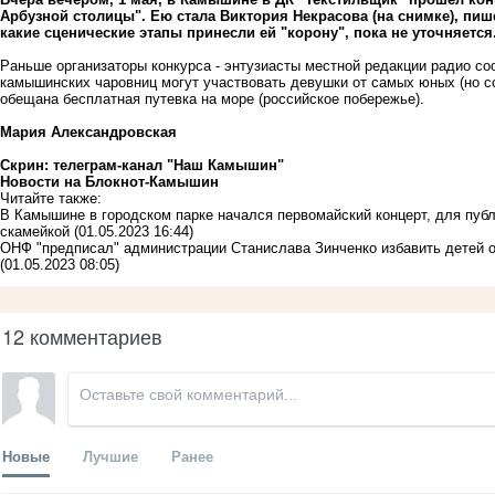
Арбузной столицы". Ею стала Виктория Некрасова (на снимке), пиш
какие сценические этапы принесли ей "корону", пока не уточняется
Раньше организаторы конкурса - энтузиасты местной редакции радио со
камышинских чаровниц могут участвовать девушки от самых юных (но с
обещана бесплатная путевка на море (российское побережье).
Мария Александровская
Скрин: телеграм-канал "Наш Камышин"
Новости на Блoкнoт-Камышин
Читайте также:
В Камышине в городском парке начался первомайский концерт, для публ
скамейкой
(01.05.2023 16:44)
ОНФ "предписал" администрации Станислава Зинченко избавить детей о
(01.05.2023 08:05)
12 комментариев
Новые
Лучшие
Ранее