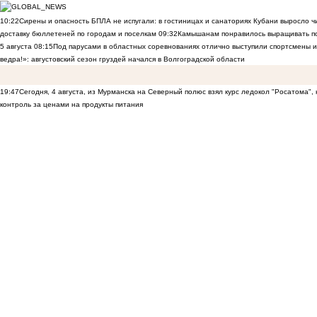
10:22
Сирены и опасность БПЛА не испугали: в гостиницах и санаториях Кубани выросло 
доставку бюллетеней по городам и поселкам
09:32
Камышанам понравилось выращивать п
5 августа
08:15
Под парусами в областных соревнованиях отлично выступили спортсмены 
ведра!»: августовский сезон груздей начался в Волгоградской области
19:47
Сегодня, 4 августа, из Мурманска на Северный полюс взял курс ледокол "Росатома",
контроль за ценами на продукты питания