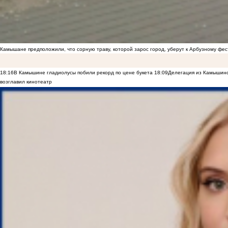
Камышане предположили, что сорную траву, которой зарос город, уберут к Арбузному фе
18:16
В Камышине гладиолусы побили рекорд по цене букета
18:09
Делегация из Камышинс
возглавил кинотеатр