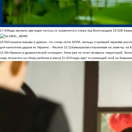
17:00
Куда пропали цветущие лотосы со знаменитого озера под Волгоградом
16:52
В Камы
16:50
Слышали взрывы и думали, что снова летят БПЛА: жильцы сгоревшей парковки расск
для нанесения ударов по Украине, - Reuters
12:11
Камышанам-отпускникам на заметку: на К
12:08
«Украина в драматической ситуации»: Киев уже не хочет возврата территорий, Зелен
надо потратить на сборы ребенка в школу
11:32
Откуда идет иссушающий зной на Камыши