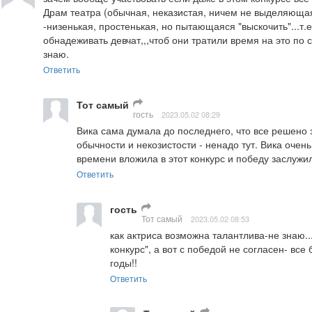
Драм театра (обычная, неказистая, ничем не выделяющаяс
-низенькая, простенькая, но пытающаяся "выскочить"...т.е.
обнадеживать девчат,,,чтоб они тратили время на это по
знаю.
Ответить
Тот самый
гость
2023.05.02 08:29
Вика сама думала до последнего, что все решено за
обычности и некозистости - ненадо тут. Вика очен
времени вложила в этот конкурс и победу заслужи
Ответить
гость
Тот самый
2023.05.02 08:53
как актриса возможна талантлива-не знаю...
конкурс", а вот с победой не согласен- вс
годы!!
Ответить