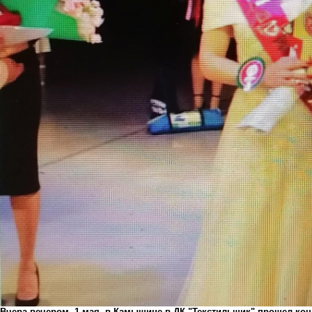
Вчера вечером, 1 мая, в Камышине в ДК "Текстильщик" прошел кон