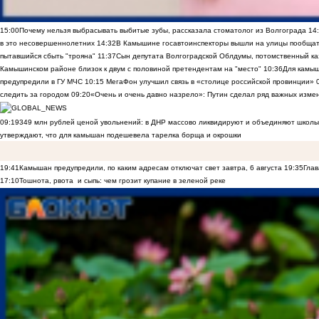
15:00
Почему нельзя выбрасывать выбитые зубы, рассказала стоматолог из Волгограда
14
в это несовершеннолетних
14:32
В Камышине госавтоинспекторы вышли на улицы пообщать
пытавшийся сбыть "трояна"
11:37
Сын депутата Волгоградской Облдумы, потомственный ка
Камышинском районе близок к двум с половиной претендентам на "место"
10:36
Для камы
предупредили в ГУ МЧС
10:15
МегаФон улучшил связь в «столице российской провинции»
следить за городом
09:20
«Очень и очень давно назрело»: Путин сделал ряд важных изме
09:19
349 млн рублей ценой увольнений: в ДНР массово ликвидируют и объединяют школы
утверждают, что для камышан подешевела тарелка борща и окрошки
19:41
Камышан предупредили, по каким адресам отключат свет завтра, 6 августа
19:35
Глав
17:10
Тошнота, рвота и сыпь: чем грозит купание в зеленой реке