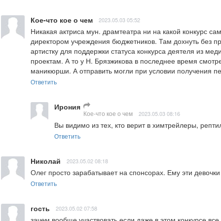
Кое-что кое о чем
2023.05.03 05:52
Никакая актриса мун. драмтеатра ни на какой конкурс сам
директором учреждения бюджетников. Там дохнуть без прик
артистку для поддержки статуса конкурса деятеля из мед
проектам. А то у Н. Брязжикова в последнее время смотрет
маникюрши. А отправить могли при условии получения пе
Ответить
Ирония
Кое-что кое о чем
2023.05.03 08:16
Вы видимо из тех, кто верит в химтрейлеры, репт
Ответить
Николай
2023.05.02 08:18
Олег просто зарабатывает на спонсорах. Ему эти девочки 
Ответить
гость
2023.05.02 07:58
зачем вообще участвовать если даже в этом конкурсе все