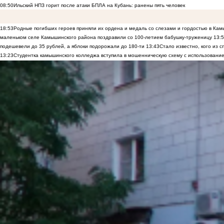
08:50
Ильский НПЗ горит после атаки БПЛА на Кубань: ранены пять человек
18:53
Родные погибших героев приняли их ордена и медаль со слезами и гордостью в Ка
маленьком селе Камышинского района поздравили со 100-летием бабушку-труженицу
13:
подешевели до 35 рублей, а яблоки подорожали до 180-ти
13:43
Стало известно, кого из
13:23
Студентка камышинского колледжа вступила в мошенническую схему с использование