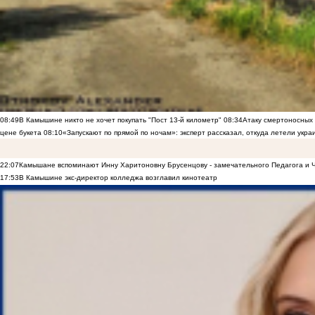
08:49
В Камышине никто не хочет покупать "Пост 13-й километр"
08:34
Атаку смертоносных
цене букета
08:10
«Запускают по прямой по ночам»: эксперт рассказал, откуда летели укр
22:07
Камышане вспоминают Инну Харитоновну Брусенцову - замечательного Педагога и 
17:53
В Камышине экс-директор колледжа возглавил кинотеатр