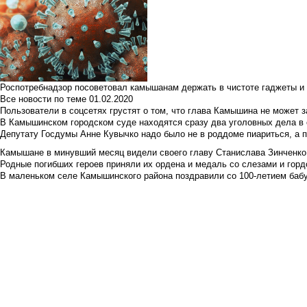
Роспотребнадзор посоветовал камышанам держать в чистоте гаджеты и 
Все новости по теме
01.02.2020
Пользователи в соцсетях грустят о том, что глава Камышина не может з
В Камышинском городском суде находятся сразу два уголовных дела в о
Депутату Госдумы Анне Кувычко надо было не в роддоме пиариться, а 
Камышане в минувший месяц видели своего главу Станислава Зинченко р
Родные погибших героев приняли их ордена и медаль со слезами и гор
В маленьком селе Камышинского района поздравили со 100-летием баб