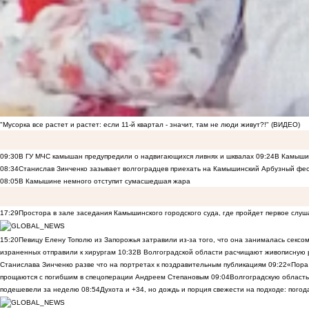
"Мусорка все растет и растет: если 11-й квартал - значит, там не люди живут?!" (ВИДЕО)
09:30
В ГУ МЧС камышан предупредили о надвигающихся ливнях и шквалах
09:24
В Камышин
08:34
Станислав Зинченко зазывает волгоградцев приехать на Камышинский Арбузный фес
08:05
В Камышине немного отступит сумасшедшая жара
17:29
Простора в зале заседания Камышинского городского суда, где пройдет первое слуш
15:20
Певицу Елену Тополю из Запорожья затравили из-за того, что она занималась сексом
израненных отправили к хирургам
10:32
В Волгоградской области расчищают живописную р
Станислава Зинченко разве что на портретах к поздравительным публикациям
09:22
«Пора 
прощаются с погибшим в спецоперации Андреем Степановым
09:04
Волгоградскую область
подешевели за неделю
08:54
Духота и +34, но дождь и порция свежести на подходе: погод