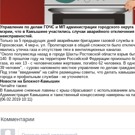
Управление по делам ГОЧС и МП администрации городского округ
мэрии, что в Камышине участились случаи аварийного отключения
неисправностей.
Только за 5 предыдущих дней аварийными бригадами газовой службы в 
Гороховская, 4 мкр-н, ул. Пролетарская в общей сложности было отклю
явились утечка газа и отсутствие тяги в вентиляционных каналах.
"Около полумесяца назад в городе Шахты Ростовской области взрыв быт
140. В прошлом году на территории Российской Федерации произошло б
газа, из них 13 - с человеческими жертвами, погибло 62 человека. В од
39 человек", - сурово напомнило местное управление по делам граждан
Под этим "введением" на сайте размещены советы, что делать камышана
города и профильным службам - не уточняется.
Новости на Блoкнoт-Камышин
Читайте также:
В Камышине снежные лавины с крыш сбрасывают с использованием аль
Администрация Камышина и таинственный концессионер намерены на па
(06.02.2019 10:11)
Комментарии