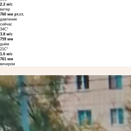
2.2 м/с
ветер
760 мм рт.ст.
давление
сейчас
34C°
3.8 м/с
759 мм
днём
21C°
1.6 м/с
761 мм
вечером