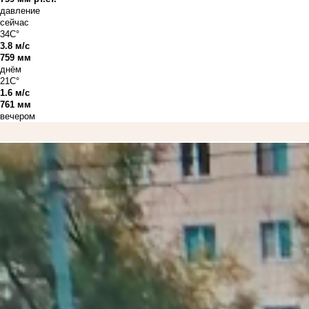
давление
сейчас
34C°
3.8 м/с
759 мм
днём
21C°
1.6 м/с
761 мм
вечером