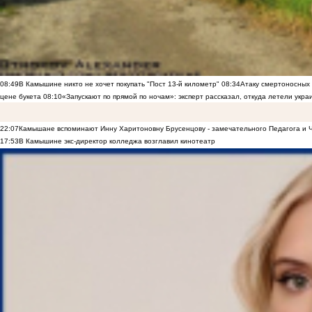
08:49
В Камышине никто не хочет покупать "Пост 13-й километр"
08:34
Атаку смертоносных
цене букета
08:10
«Запускают по прямой по ночам»: эксперт рассказал, откуда летели укр
22:07
Камышане вспоминают Инну Харитоновну Брусенцову - замечательного Педагога и 
17:53
В Камышине экс-директор колледжа возглавил кинотеатр