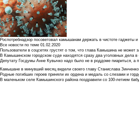
Роспотребнадзор посоветовал камышанам держать в чистоте гаджеты и 
Все новости по теме
01.02.2020
Пользователи в соцсетях грустят о том, что глава Камышина не может з
В Камышинском городском суде находятся сразу два уголовных дела в о
Депутату Госдумы Анне Кувычко надо было не в роддоме пиариться, а 
Камышане в минувший месяц видели своего главу Станислава Зинченко р
Родные погибших героев приняли их ордена и медаль со слезами и гор
В маленьком селе Камышинского района поздравили со 100-летием баб