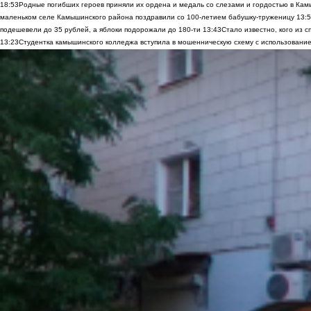
18:53
Родные погибших героев приняли их ордена и медаль со слезами и гордостью в Ка
маленьком селе Камышинского района поздравили со 100-летием бабушку-труженицу
13:
подешевели до 35 рублей, а яблоки подорожали до 180-ти
13:43
Стало известно, кого из
13:23
Студентка камышинского колледжа вступила в мошенническую схему с использование