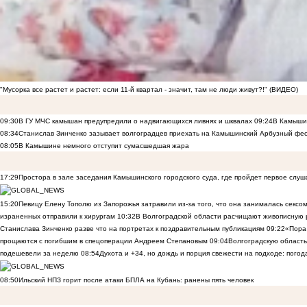
"Мусорка все растет и растет: если 11-й квартал - значит, там не люди живут?!" (ВИДЕО)
09:30
В ГУ МЧС камышан предупредили о надвигающихся ливнях и шквалах
09:24
В Камышин
08:34
Станислав Зинченко зазывает волгоградцев приехать на Камышинский Арбузный фес
08:05
В Камышине немного отступит сумасшедшая жара
17:29
Простора в зале заседания Камышинского городского суда, где пройдет первое слуш
15:20
Певицу Елену Тополю из Запорожья затравили из-за того, что она занималась сексом
израненных отправили к хирургам
10:32
В Волгоградской области расчищают живописную р
Станислава Зинченко разве что на портретах к поздравительным публикациям
09:22
«Пора 
прощаются с погибшим в спецоперации Андреем Степановым
09:04
Волгоградскую область
подешевели за неделю
08:54
Духота и +34, но дождь и порция свежести на подходе: погод
08:50
Ильский НПЗ горит после атаки БПЛА на Кубань: ранены пять человек