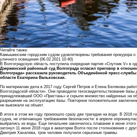
Читайте также:
Камышинским городским судом удовлетворены требования прокурора о 
уличного освещения
(06.02.2021 10:40)
В Волгоградскую область поступила очередная партия «Спутник V» в о
Дзержинский районный суд Волгограда огласил приговор в отноше
Волгограда» рассказала руководитель Объединённой пресс-службы
области Екатерина Вальковская.
По материалам дела в 2017 году Сергей Петров и Елена Белякова раб
Волгоградской области». Они проводили техосвидетельствование базы 
принадлежавшей ООО «Пристань» и скрыли множество найденных на об
разрешение на эксплуатацию базы. Повторное положительное заключени
не выезжали на объект.
В итоге в этом же году произошло сразу две трагедии на воде. В 2018 
судна, не отвечающих требованиям безопасности: в апреле опрокинулас
выбрались из воды. Еще печальнее закончилось плавание в июне этого
затонул 11 июня 2018 года в акватории Волги после столкновения с дру
Дмитрия Хахалева, трое человек получили серьезные травмы.