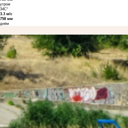
утром
34C°
3.3 м/с
758 мм
днём