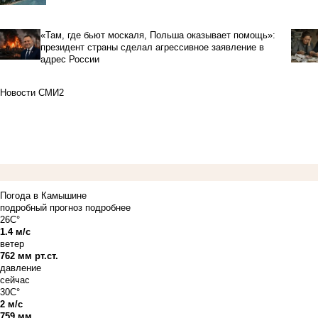
«Там, где бьют москаля, Польша оказывает помощь»:
президент страны сделал агрессивное заявление в
адрес России
Новости СМИ2
Погода в Камышине
подробный прогноз
подробнее
26C°
1.4 м/с
ветер
762 мм рт.ст.
давление
сейчас
30C°
2 м/с
759 мм