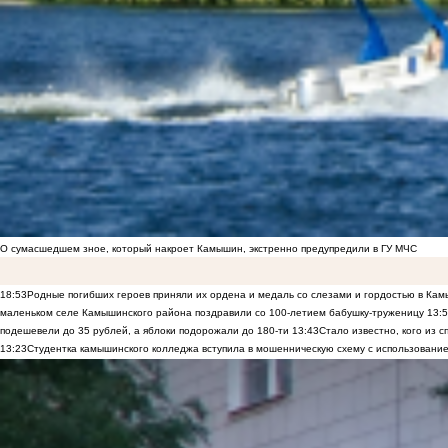
О сумасшедшем зное, который накроет Камышин, экстренно предупредили в ГУ МЧС
18:53
Родные погибших героев приняли их ордена и медаль со слезами и гордостью в Ка
маленьком селе Камышинского района поздравили со 100-летием бабушку-труженицу
13:
подешевели до 35 рублей, а яблоки подорожали до 180-ти
13:43
Стало известно, кого из
13:23
Студентка камышинского колледжа вступила в мошенническую схему с использование