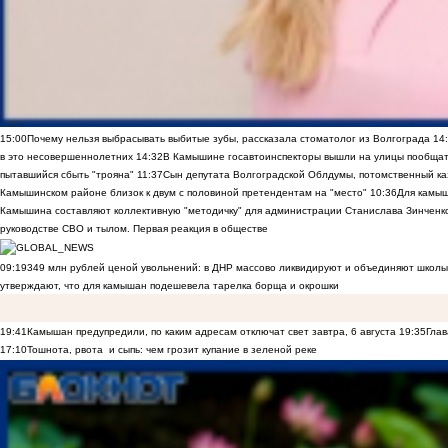
15:00
Почему нельзя выбрасывать выбитые зубы, рассказала стоматолог из Волгограда
14
в это несовершеннолетних
14:32
В Камышине госавтоинспекторы вышли на улицы пообщать
пытавшийся сбыть "трояна"
11:37
Сын депутата Волгоградской Облдумы, потомственный ка
Камышинском районе близок к двум с половиной претендентам на "место"
10:36
Для камы
Камышина составляют коллективную "методичку" для администрации Станислава Зинченко,
руководстве СВО и тылом. Первая реакция в обществе
09:19
349 млн рублей ценой увольнений: в ДНР массово ликвидируют и объединяют школы
утверждают, что для камышан подешевела тарелка борща и окрошки
19:41
Камышан предупредили, по каким адресам отключат свет завтра, 6 августа
19:35
Глав
17:10
Тошнота, рвота и сыпь: чем грозит купание в зеленой реке