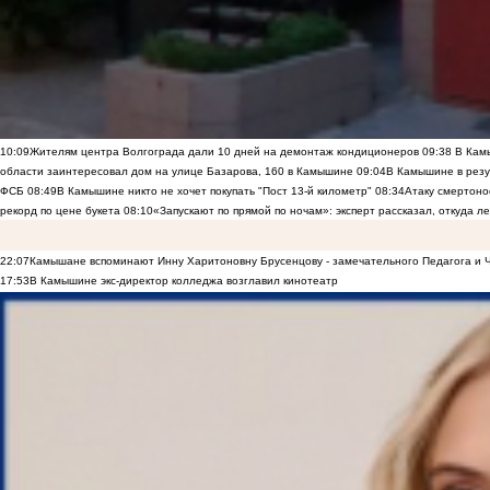
10:09
Жителям центра Волгограда дали 10 дней на демонтаж кондиционеров
09:38
В Камы
области заинтересовал дом на улице Базарова, 160 в Камышине
09:04
В Камышине в резу
ФСБ
08:49
В Камышине никто не хочет покупать "Пост 13-й километр"
08:34
Атаку смертоно
рекорд по цене букета
08:10
«Запускают по прямой по ночам»: эксперт рассказал, откуда 
22:07
Камышане вспоминают Инну Харитоновну Брусенцову - замечательного Педагога и 
17:53
В Камышине экс-директор колледжа возглавил кинотеатр