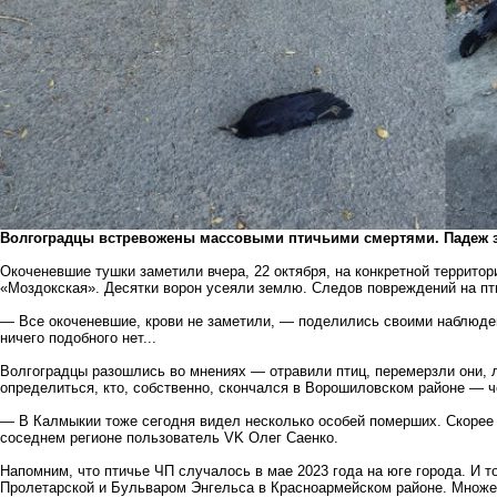
Волгоградцы встревожены массовыми птичьими смертями. Падеж 
Окоченевшие тушки заметили вчера, 22 октября, на конкретной террито
«Моздокская». Десятки ворон усеяли землю. Следов повреждений на пт
— Все окоченевшие, крови не заметили, — поделились своими наблюден
ничего подобного нет...
Волгоградцы разошлись во мнениях — отравили птиц, перемерзли они, л
определиться, кто, собственно, скончался в Ворошиловском районе — 
— В Калмыкии тоже сегодня видел несколько особей померших. Скорее 
соседнем регионе пользователь VK Олег Саенко.
Напомним, что птичье ЧП случалось в мае 2023 года на юге города. И 
Пролетарской и Бульваром Энгельса в Красноармейском районе. Множес