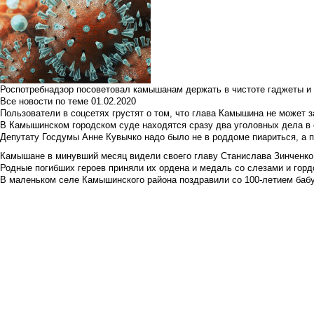
Роспотребнадзор посоветовал камышанам держать в чистоте гаджеты и 
Все новости по теме
01.02.2020
Пользователи в соцсетях грустят о том, что глава Камышина не может з
В Камышинском городском суде находятся сразу два уголовных дела в о
Депутату Госдумы Анне Кувычко надо было не в роддоме пиариться, а 
Камышане в минувший месяц видели своего главу Станислава Зинченко р
Родные погибших героев приняли их ордена и медаль со слезами и гор
В маленьком селе Камышинского района поздравили со 100-летием баб