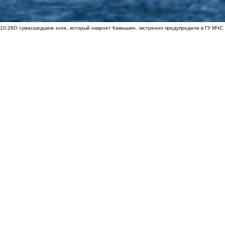
10:28
О сумасшедшем зное, который накроет Камышин, экстренно предупредили в ГУ МЧС