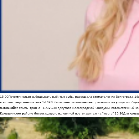
15:00
Почему нельзя выбрасывать выбитые зубы, рассказала стоматолог из Волгограда
14
в это несовершеннолетних
14:32
В Камышине госавтоинспекторы вышли на улицы пообщать
пытавшийся сбыть "трояна"
11:37
Сын депутата Волгоградской Облдумы, потомственный ка
Камышинском районе близок к двум с половиной претендентам на "место"
10:36
Для камыш