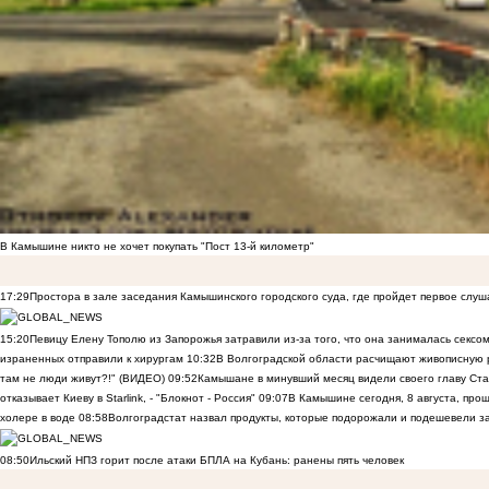
В Камышине никто не хочет покупать "Пост 13-й километр"
17:29
Простора в зале заседания Камышинского городского суда, где пройдет первое слуш
15:20
Певицу Елену Тополю из Запорожья затравили из-за того, что она занималась сексом
израненных отправили к хирургам
10:32
В Волгоградской области расчищают живописную р
там не люди живут?!" (ВИДЕО)
09:52
Камышане в минувший месяц видели своего главу Ста
отказывает Киеву в Starlink, - "Блокнот - Россия"
09:07
В Камышине сегодня, 8 августа, пр
холере в воде
08:58
Волгоградстат назвал продукты, которые подорожали и подешевели 
08:50
Ильский НПЗ горит после атаки БПЛА на Кубань: ранены пять человек