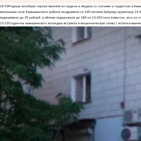
18:53
Родные погибших героев приняли их ордена и медаль со слезами и гордостью в Ка
маленьком селе Камышинского района поздравили со 100-летием бабушку-труженицу
13:
подешевели до 35 рублей, а яблоки подорожали до 180-ти
13:43
Стало известно, кого из
13:23
Студентка камышинского колледжа вступила в мошенническую схему с использование