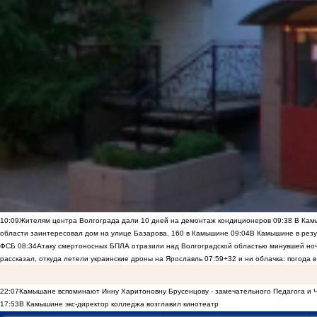
10:09
Жителям центра Волгограда дали 10 дней на демонтаж кондиционеров
09:38
В Камы
области заинтересовал дом на улице Базарова, 160 в Камышине
09:04
В Камышине в резу
ФСБ
08:34
Атаку смертоносных БПЛА отразили над Волгоградской областью минувшей но
рассказал, откуда летели украинские дроны на Ярославль
07:59
+32 и ни облачка: погода 
22:07
Камышане вспоминают Инну Харитоновну Брусенцову - замечательного Педагога и 
17:53
В Камышине экс-директор колледжа возглавил кинотеатр