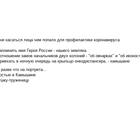
не касаться лица чем попало для профилактики коронавируса
апомнить имя Героя России - нашего земляка
тношении замов начальников двух колоний - "об овчарках" и "об иконос
приехать в ночную очередь на крыльцо онкодиспансера, - камышане
азве что на портрета...
достью в Камышине
ушку-труженицу