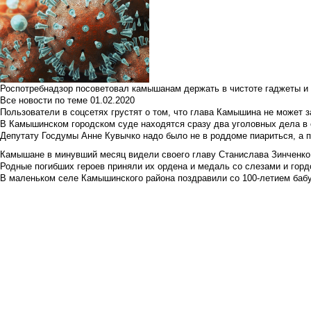
Роспотребнадзор посоветовал камышанам держать в чистоте гаджеты и 
Все новости по теме
01.02.2020
Пользователи в соцсетях грустят о том, что глава Камышина не может з
В Камышинском городском суде находятся сразу два уголовных дела в о
Депутату Госдумы Анне Кувычко надо было не в роддоме пиариться, а 
Камышане в минувший месяц видели своего главу Станислава Зинченко р
Родные погибших героев приняли их ордена и медаль со слезами и гор
В маленьком селе Камышинского района поздравили со 100-летием баб