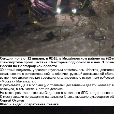
Сегодня ночью, 12 января, в 02-18, в Михайловском районе на 762
транспортное происшествие. Некоторые подробности о нем "Блокн
России по Волгоградской области.
30-летний водитель, управляя грузовым автомобилем «Ивеко», двигалс
столкновение с припаркованной на обочине грузовой автомашиной «Вол
встречного движения, где совершил столкновение с встречным рейсов
«Москва - Махачкала».
В результате ДТП в больницу с травмами доставлены девять человек: 
автобуса, в том числе 4-летняя девочка.
На месте работают экипажи Отдельного батальона ДПС, следственно-оп
К месту аварии по указанию начальника Главка выехало руководство об
Сергей Окунев
Фото и видео: оперативная съемка