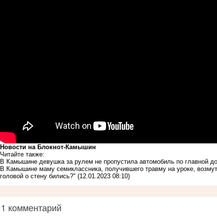
Новости на Блoкнoт-Камышин
Читайте также:
В Камышине девушка за рулем не пропустила автомобиль по главной до
В Камышине маму семиклассника, получившего травму на уроке, возмут
головой о стену бились?"
(12.01.2023 08:10)
1 комментарий