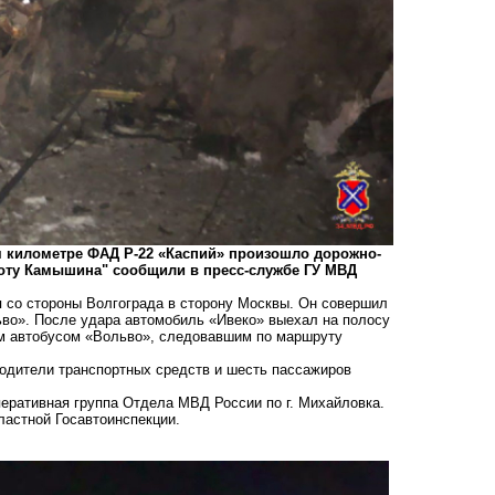
-м километре ФАД Р-22 «Каспий» произошло дорожно-
оту Камышина" сообщили в пресс-службе ГУ МВД
я со стороны Волгограда в сторону Москвы. Он совершил
ьво». После удара автомобиль «Ивеко» выехал на полосу
ым автобусом «Вольво», следовавшим по маршруту
водители транспортных средств и шесть пассажиров
еративная группа Отдела МВД России по г. Михайловка.
ластной Госавтоинспекции.