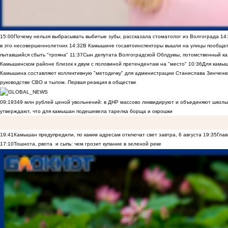
15:00
Почему нельзя выбрасывать выбитые зубы, рассказала стоматолог из Волгограда
14
в это несовершеннолетних
14:32
В Камышине госавтоинспекторы вышли на улицы пообщать
пытавшийся сбыть "трояна"
11:37
Сын депутата Волгоградской Облдумы, потомственный ка
Камышинском районе близок к двум с половиной претендентам на "место"
10:36
Для камы
Камышина составляют коллективную "методичку" для администрации Станислава Зинченко,
руководстве СВО и тылом. Первая реакция в обществе
09:19
349 млн рублей ценой увольнений: в ДНР массово ликвидируют и объединяют школы
утверждают, что для камышан подешевела тарелка борща и окрошки
19:41
Камышан предупредили, по каким адресам отключат свет завтра, 6 августа
19:35
Глав
17:10
Тошнота, рвота и сыпь: чем грозит купание в зеленой реке