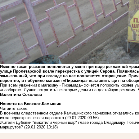
Именно такая реакция появляется у меня при виде рекламной «рас
улице Пролетарской возле перекрестка с улицей Серова. Появилась
замызганный, что при взгляде на нее появляется отвращение. Прич
вероятно, и побудило магазин «Пирамида» выставить щит на обоз
При всем уважении к магазину «Пирамида» хочется попросить хозяев у
«наоборот». Лучше потратить некоторые деньги на достойную рекламу. 
Валентина Соколова
Новости на Блoкнoт-Камышин
Читайте также:
В военном следственном отделе Камышинского гарнизона отказались ко
из-за нераскрывшегося парашюта
(29.01.2020 09:56)
Жители Дубовки "выкатили черный шар" главе города Владимиру Новиче
маршрутов?
(29.01.2020 10:18)