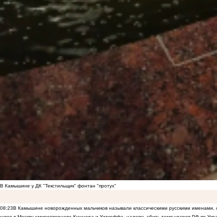
В Камышине у ДК "Текстильщик" фонтан "протух"
08:23
В Камышине новорожденных мальчиков называли классическими русскими именами, 
шлет в Москву «миротворцев» Кушнера и Уиткоффа, надеясь сбить темп ударов РФ по Укр