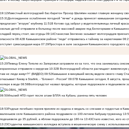
19:12
Известный волгоградский бас-баритон Прохор Шаляпин назвал главную женщину св
15:31
Долгожданное ослабление погодной "печки" и дождь принесет камышанам сегодняш
предлагают "вторую" клубнику
11:51
В Котово суд забрал у водителя-пьяницы личный краса
сколько детей отправили в больницу после массовой аварии под Белогорками в Камышин
сладкий перец стоит, как огурцы
09:14
Станислав Зинченко зазывает волгоградцев приехат
опасности
08:42
В Камышинском районе "леди" отправилась к тайнику за наркотиками
08:2
отступит сумасшедшая жара
07:29
Простора в зале заседания Камышинского городского су
15:20
Певицу Елену Тополю из Запорожья затравили из-за того, что она занималась сексом
израненных отправили к хирургам
10:32
В Волгоградской области расчищают живописную р
там не люди живут?!" (ВИДЕО)
09:52
Камышане в минувший месяц видели своего главу Ста
отказывает Киеву в Starlink, - "Блокнот - Россия"
09:07
В Камышине сегодня, 8 августа, пр
холере в воде
08:58
Волгоградстат назвал продукты, которые подорожали и подешевели 
08:50
Ильский НПЗ горит после атаки БПЛА на Кубань: ранены пять человек
18:53
Родные погибших героев приняли их ордена и медаль со слезами и гордостью в Ка
маленьком селе Камышинского района поздравили со 100-летием бабушку-труженицу
13:
подешевели до 35 рублей, а яблоки подорожали до 180-ти
13:43
Стало известно, кого из
13:23
Студентка камышинского колледжа вступила в мошенническую схему с использование