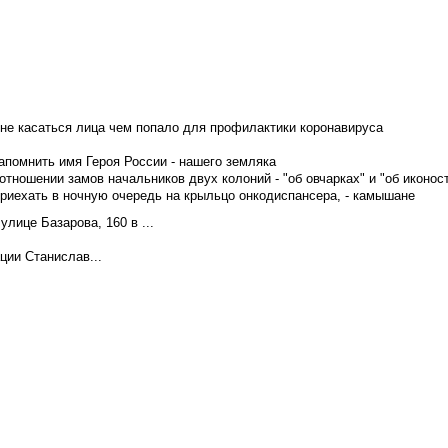
не касаться лица чем попало для профилактики коронавируса
апомнить имя Героя России - нашего земляка
тношении замов начальников двух колоний - "об овчарках" и "об иконос
приехать в ночную очередь на крыльцо онкодиспансера, - камышане
лице Базарова, 160 в ...
ции Станислав...