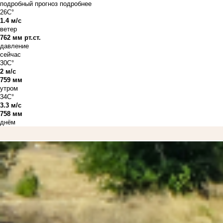
подробный прогноз
подробнее
26C°
1.4 м/с
ветер
762 мм рт.ст.
давление
сейчас
30C°
2 м/с
759 мм
утром
34C°
3.3 м/с
758 мм
днём