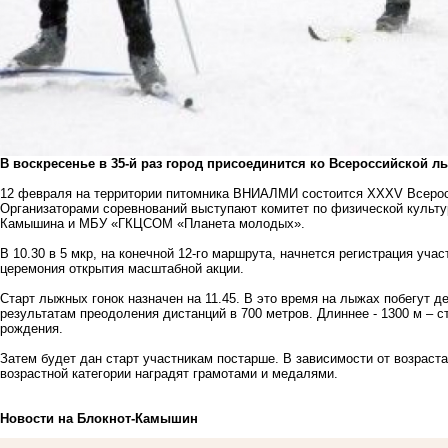
В воскресенье в 35-й раз город присоединится ко Всероссийской л
12 февраля на территории питомника ВНИАЛМИ состоится XXXV Всеросс
Организаторами соревнований выступают комитет по физической культур
Камышина и МБУ «ГКЦСОМ «Планета молодых».
В 10.30 в 5 мкр, на конечной 12-го маршрута, начнется регистрация учас
церемония открытия масштабной акции.
Старт лыжных гонок назначен на 11.45. В это время на лыжах побегут д
результатам преодоления дистанций в 700 метров. Длиннее - 1300 м – с
рождения.
Затем будет дан старт участникам постарше. В зависимости от возраста 
возрастной категории наградят грамотами и медалями.
Новости на Блoкнoт-Камышин