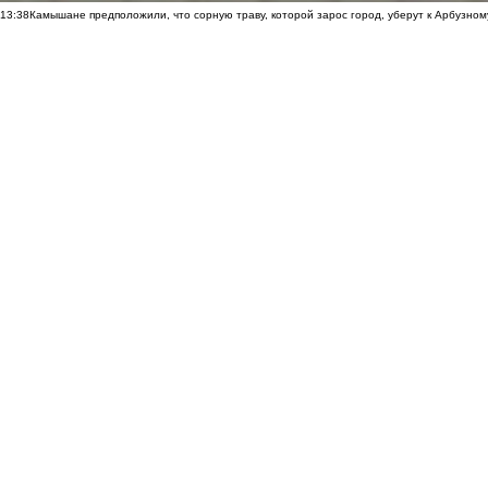
13:38
Камышане предположили, что сорную траву, которой зарос город, уберут к Арбузно