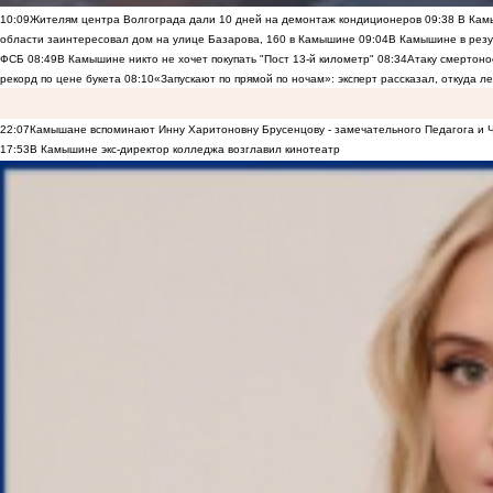
10:09
Жителям центра Волгограда дали 10 дней на демонтаж кондиционеров
09:38
В Камы
области заинтересовал дом на улице Базарова, 160 в Камышине
09:04
В Камышине в резу
ФСБ
08:49
В Камышине никто не хочет покупать "Пост 13-й километр"
08:34
Атаку смертоно
рекорд по цене букета
08:10
«Запускают по прямой по ночам»: эксперт рассказал, откуда 
22:07
Камышане вспоминают Инну Харитоновну Брусенцову - замечательного Педагога и 
17:53
В Камышине экс-директор колледжа возглавил кинотеатр