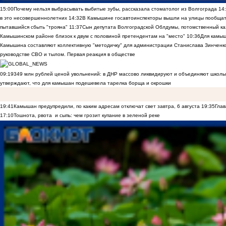
15:00
Почему нельзя выбрасывать выбитые зубы, рассказала стоматолог из Волгограда
14
в это несовершеннолетних
14:32
В Камышине госавтоинспекторы вышли на улицы пообщать
пытавшийся сбыть "трояна"
11:37
Сын депутата Волгоградской Облдумы, потомственный ка
Камышинском районе близок к двум с половиной претендентам на "место"
10:36
Для камы
Камышина составляют коллективную "методичку" для администрации Станислава Зинченко,
руководстве СВО и тылом. Первая реакция в обществе
09:19
349 млн рублей ценой увольнений: в ДНР массово ликвидируют и объединяют школы
утверждают, что для камышан подешевела тарелка борща и окрошки
19:41
Камышан предупредили, по каким адресам отключат свет завтра, 6 августа
19:35
Глав
17:10
Тошнота, рвота и сыпь: чем грозит купание в зеленой реке