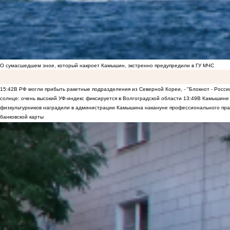
О сумасшедшем зное, который накроет Камышин, экстренно предупредили в ГУ МЧС
15:42
В РФ могли прибыть ракетные подразделения из Северной Кореи, - "Блокнот - Росси
солнце: очень высокий УФ-индекс фиксируется в Волгоградской области
13:49
В Камышине 
физкультурников наградили в администрации Камышина накануне профессионального пра
банковской карты