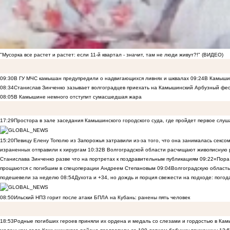
"Мусорка все растет и растет: если 11-й квартал - значит, там не люди живут?!" (ВИДЕО)
09:30
В ГУ МЧС камышан предупредили о надвигающихся ливнях и шквалах
09:24
В Камышин
08:34
Станислав Зинченко зазывает волгоградцев приехать на Камышинский Арбузный фес
08:05
В Камышине немного отступит сумасшедшая жара
17:29
Простора в зале заседания Камышинского городского суда, где пройдет первое слуш
15:20
Певицу Елену Тополю из Запорожья затравили из-за того, что она занималась сексом
израненных отправили к хирургам
10:32
В Волгоградской области расчищают живописную р
Станислава Зинченко разве что на портретах к поздравительным публикациям
09:22
«Пора 
прощаются с погибшим в спецоперации Андреем Степановым
09:04
Волгоградскую область
подешевели за неделю
08:54
Духота и +34, но дождь и порция свежести на подходе: погод
08:50
Ильский НПЗ горит после атаки БПЛА на Кубань: ранены пять человек
18:53
Родные погибших героев приняли их ордена и медаль со слезами и гордостью в Ка