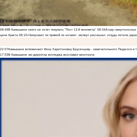
08:49
В Камышине никто не хочет покупать "Пост 13-й километр"
08:34
Атаку смертоносных
цене букета
08:10
«Запускают по прямой по ночам»: эксперт рассказал, откуда летели укр
22:07
Камышане вспоминают Инну Харитоновну Брусенцову - замечательного Педагога и 
17:53
В Камышине экс-директор колледжа возглавил кинотеатр