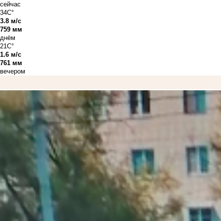
сейчас
34C°
3.8 м/с
759 мм
днём
21C°
1.6 м/с
761 мм
вечером