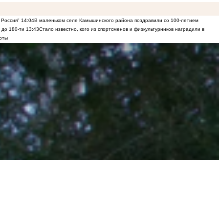
 Россия"
14:04
В маленьком селе Камышинского района поздравили со 100-летием
 до 180-ти
13:43
Стало известно, кого из спортсменов и физкультурников наградили в
рты