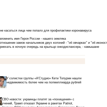
не касаться лица чем попало для профилактики коронавируса
апомнить имя Героя России - нашего земляка
тношении замов начальников двух колоний - "об овчарках" и "об иконос
приехать в ночную очередь на крыльцо онкодиспансера, - камышане
У солистки группы «А'Студио» Кети Топурии нашли
недвижимость более чем на полмиллиарда рублей
СВО новости: украинцы платят за «похищения» с
учений, Трамп отказал Украине в ракетах Patriot,