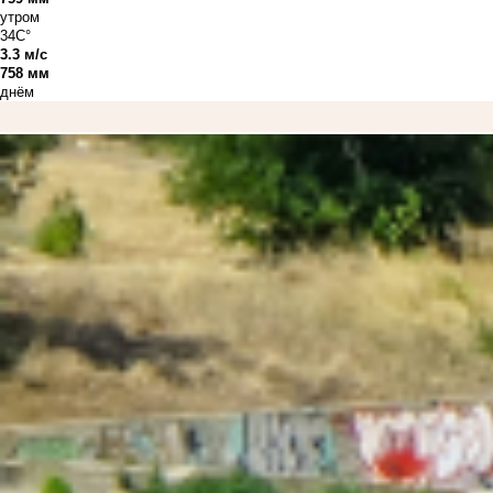
утром
34C°
3.3 м/с
758 мм
днём