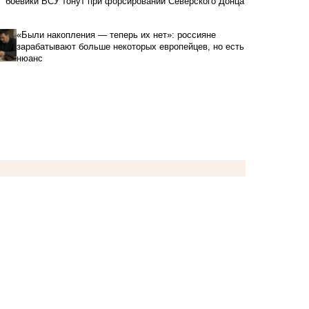
боевики ВСУ тонут при форсировании Северского Донца
«Были накопления — теперь их нет»: россияне
зарабатывают больше некоторых европейцев, но есть
нюанс