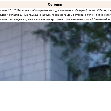
Сегодня
мышине
15:42
В РФ могли прибыть ракетные подразделения из Северной Кореи, - "Блокнот -
радской области
13:49
В Камышине арбузы подешевели до 35 рублей, а яблоки подорожали
инского колледжа вступила в мошенническую схему с использованием своей банковской ка