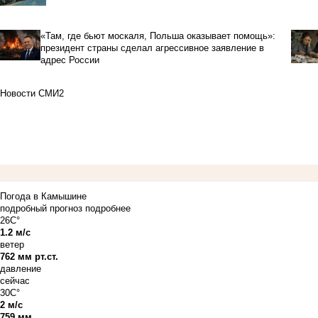
«Там, где бьют москаля, Польша оказывает помощь»:
президент страны сделал агрессивное заявление в
адрес России
Новости СМИ2
Погода в Камышине
подробный прогноз
подробнее
26C°
1.2 м/с
ветер
762 мм рт.ст.
давление
сейчас
30C°
2 м/с
759 мм