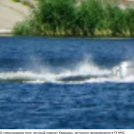
О сумасшедшем зное, который накроет Камышин, экстренно предупредили в ГУ МЧС