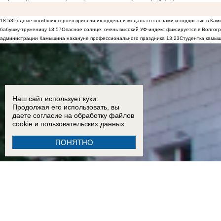
18:53
Родные погибших героев приняли их ордена и медаль со слезами и гордостью в Ка
бабушку-труженицу
13:57
Опасное солнце: очень высокий УФ-индекс фиксируется в Волгог
администрации Камышина накануне профессионального праздника
13:23
Студентка камыш
Наш сайт использует куки.
Продолжая его использовать, вы
даете согласие на обработку
файлов
cookie
и пользовательских данных.
ПОНЯТНО