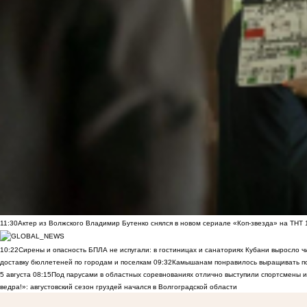
11:30
Актер из Волжского Владимир Бутенко снялся в новом сериале «Коп-звезда» на ТНТ
10:22
Сирены и опасность БПЛА не испугали: в гостиницах и санаториях Кубани выросло 
доставку бюллетеней по городам и поселкам
09:32
Камышанам понравилось выращивать п
5 августа
08:15
Под парусами в областных соревнованиях отлично выступили спортсмены 
ведра!»: августовский сезон груздей начался в Волгоградской области