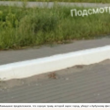
Камышане предположили, что сорную траву, которой зарос город, уберут к Арбузному фе