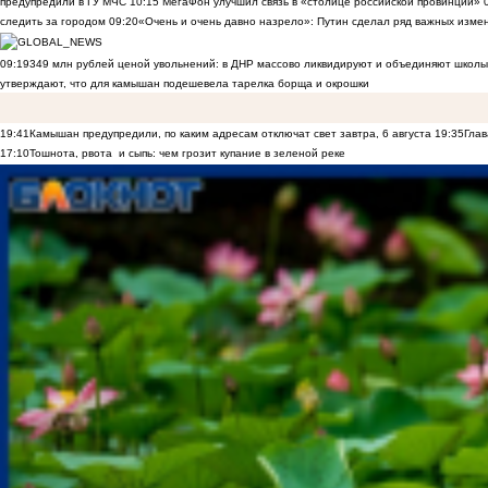
предупредили в ГУ МЧС
10:15
МегаФон улучшил связь в «столице российской провинции»
следить за городом
09:20
«Очень и очень давно назрело»: Путин сделал ряд важных изме
09:19
349 млн рублей ценой увольнений: в ДНР массово ликвидируют и объединяют школы
утверждают, что для камышан подешевела тарелка борща и окрошки
19:41
Камышан предупредили, по каким адресам отключат свет завтра, 6 августа
19:35
Глав
17:10
Тошнота, рвота и сыпь: чем грозит купание в зеленой реке