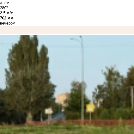
днём
28C°
2.5 м/с
762 мм
вечером