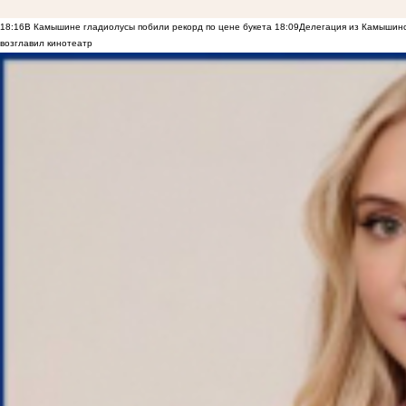
18:16
В Камышине гладиолусы побили рекорд по цене букета
18:09
Делегация из Камышинс
возглавил кинотеатр