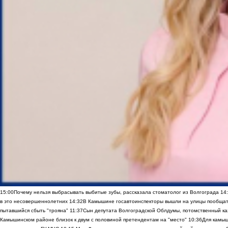
15:00
Почему нельзя выбрасывать выбитые зубы, рассказала стоматолог из Волгограда
14
в это несовершеннолетних
14:32
В Камышине госавтоинспекторы вышли на улицы пообщать
пытавшийся сбыть "трояна"
11:37
Сын депутата Волгоградской Облдумы, потомственный ка
Камышинском районе близок к двум с половиной претендентам на "место"
10:36
Для камы