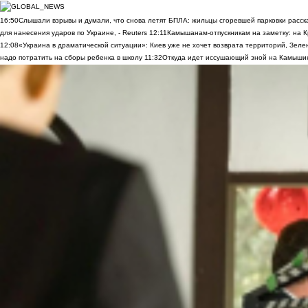
16:50
Слышали взрывы и думали, что снова летят БПЛА: жильцы сгоревшей парковки расск
для нанесения ударов по Украине, - Reuters
12:11
Камышанам-отпускникам на заметку: на К
12:08
«Украина в драматической ситуации»: Киев уже не хочет возврата территорий, Зелен
надо потратить на сборы ребенка в школу
11:32
Откуда идет иссушающий зной на Камыши