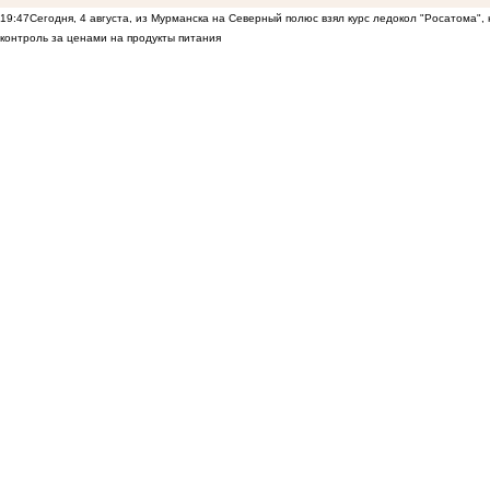
19:47
Сегодня, 4 августа, из Мурманска на Северный полюс взял курс ледокол "Росатома",
контроль за ценами на продукты питания