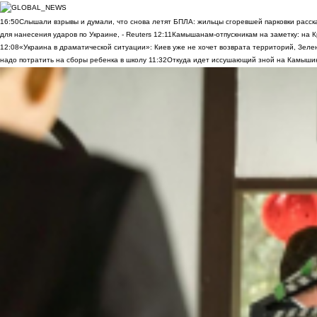
16:50
Слышали взрывы и думали, что снова летят БПЛА: жильцы сгоревшей парковки расск
для нанесения ударов по Украине, - Reuters
12:11
Камышанам-отпускникам на заметку: на К
12:08
«Украина в драматической ситуации»: Киев уже не хочет возврата территорий, Зелен
надо потратить на сборы ребенка в школу
11:32
Откуда идет иссушающий зной на Камыши