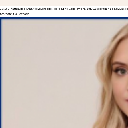
18:16
В Камышине гладиолусы побили рекорд по цене букета
18:09
Делегация из Камышинс
возглавил кинотеатр