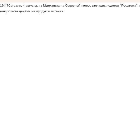
19:47
Сегодня, 4 августа, из Мурманска на Северный полюс взял курс ледокол "Росатома",
контроль за ценами на продукты питания