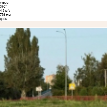
утром
37C°
4.5 м/с
759 мм
днём