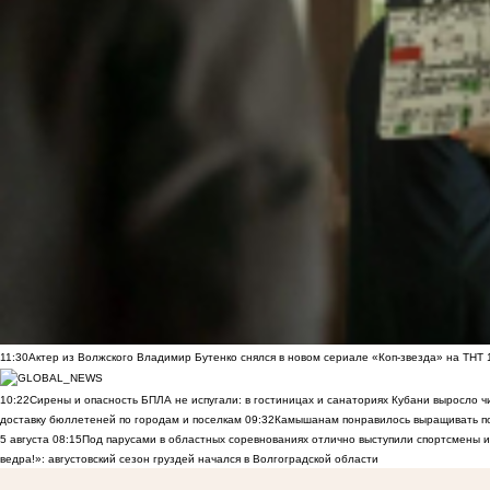
11:30
Актер из Волжского Владимир Бутенко снялся в новом сериале «Коп-звезда» на ТНТ
10:22
Сирены и опасность БПЛА не испугали: в гостиницах и санаториях Кубани выросло 
доставку бюллетеней по городам и поселкам
09:32
Камышанам понравилось выращивать п
5 августа
08:15
Под парусами в областных соревнованиях отлично выступили спортсмены 
ведра!»: августовский сезон груздей начался в Волгоградской области