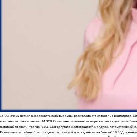
15:00
Почему нельзя выбрасывать выбитые зубы, рассказала стоматолог из Волгограда
14
в это несовершеннолетних
14:32
В Камышине госавтоинспекторы вышли на улицы пообщать
пытавшийся сбыть "трояна"
11:37
Сын депутата Волгоградской Облдумы, потомственный ка
Камышинском районе близок к двум с половиной претендентам на "место"
10:36
Для камы