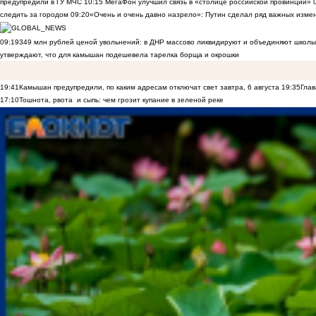
предупредили в ГУ МЧС
10:15
МегаФон улучшил связь в «столице российской провинции»
следить за городом
09:20
«Очень и очень давно назрело»: Путин сделал ряд важных изме
09:19
349 млн рублей ценой увольнений: в ДНР массово ликвидируют и объединяют школы
утверждают, что для камышан подешевела тарелка борща и окрошки
19:41
Камышан предупредили, по каким адресам отключат свет завтра, 6 августа
19:35
Глав
17:10
Тошнота, рвота и сыпь: чем грозит купание в зеленой реке