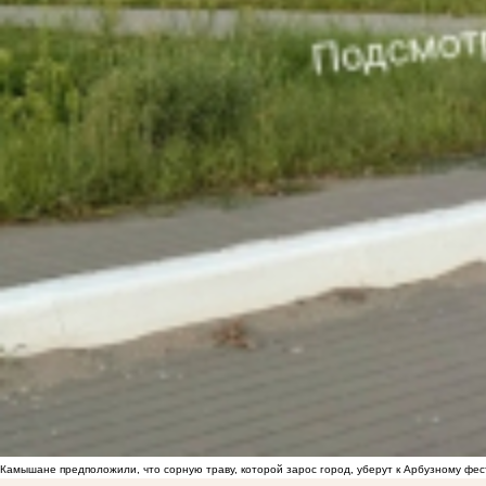
Камышане предположили, что сорную траву, которой зарос город, уберут к Арбузному фе