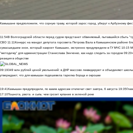
Камышане предположили, что сорную траву, которой зарос город, уберут к Арбузному фе
11:54
В Волгоградской области перед судом предстанет обвиняемый, пытавшийся сбыть "т
СВО
11:11
Конкурс на мандат депутата горсовета Петрова Вала в Камышинском районе бли
сумасшедшем зное, который накроет Камышин, экстренно предупредили в ГУ МЧС
10:15
Ме
"методичку" для администрации Станислава Зинченко, как надо следить за городом
09:20
реакция в обществе
09:19
349 млн рублей ценой увольнений: в ДНР массово ликвидируют и объединяют школы
утверждают, что для камышан подешевела тарелка борща и окрошки
19:41
Камышан предупредили, по каким адресам отключат свет завтра, 6 августа
19:35
Глав
17:10
Тошнота, рвота и сыпь: чем грозит купание в зеленой реке