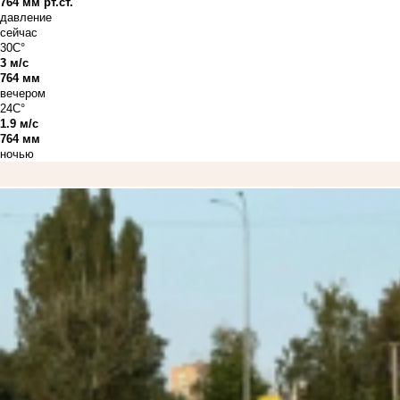
764 мм рт.ст.
давление
сейчас
30C°
3 м/с
764 мм
вечером
24C°
1.9 м/с
764 мм
ночью