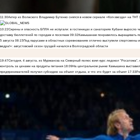
11:30
Актер из Волжского Владимир Бутенко снялся в новом сериале «Коп-звезда» на ТНТ
10:22
Сирены и опасность БПЛА не испугали: в гостиницах и санаториях Кубани выросло 
доставку бюллетеней по городам и поселкам
09:32
Камышанам понравилось выращивать п
5 августа
08:15
Под парусами в областных соревнованиях отлично выступили спортсмены 
ведра!»: августовский сезон груздей начался в Волгоградской области
19:47
Сегодня, 4 августа, из Мурманска на Северный полюс взял курс ледокол "Росатома",
контроль за ценами на продукты питания
18:09
На центральном рынке Камышина выставили
предпринимателей получил субсидию на объект отдыха, и что это будет за объект
17:33
Ро