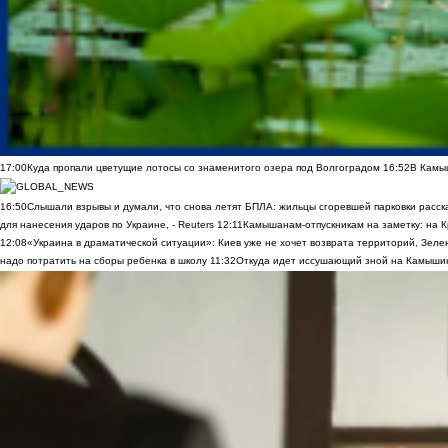
17:00
Куда пропали цветущие лотосы со знаменитого озера под Волгоградом
16:52
В Камы
16:50
Слышали взрывы и думали, что снова летят БПЛА: жильцы сгоревшей парковки расск
для нанесения ударов по Украине, - Reuters
12:11
Камышанам-отпускникам на заметку: на К
12:08
«Украина в драматической ситуации»: Киев уже не хочет возврата территорий, Зелен
надо потратить на сборы ребенка в школу
11:32
Откуда идет иссушающий зной на Камыши