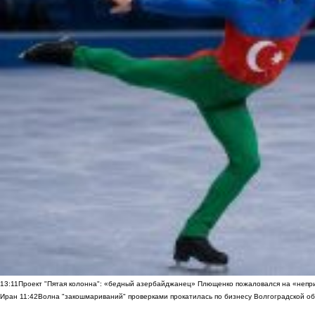
13:11
Проект "Пятая колонна": «бедный азербайджанец» Плющенко пожаловался на «непри
Иран
11:42
Волна "закошмариваний" проверками прокатилась по бизнесу Волгоградской обла