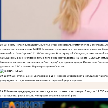
15:00
Почему нельзя выбрасывать выбитые зубы, рассказала стоматолог из Волгограда
14
в это несовершеннолетних
14:32
В Камышине госавтоинспекторы вышли на улицы пообщать
пытавшийся сбыть "трояна"
11:37
Сын депутата Волгоградской Облдумы, потомственный ка
Камышинском районе близок к двум с половиной претендентам на "место"
10:36
Для камы
Камышина составляют коллективную "методичку" для администрации Станислава Зинченко,
руководстве СВО и тылом. Первая реакция в обществе
09:19
349 млн рублей ценой увольнений: в ДНР массово ликвидируют и объединяют школы
утверждают, что для камышан подешевела тарелка борща и окрошки
19:41
Камышан предупредили, по каким адресам отключат свет завтра, 6 августа
19:35
Глав
17:10
Тошнота, рвота и сыпь: чем грозит купание в зеленой реке