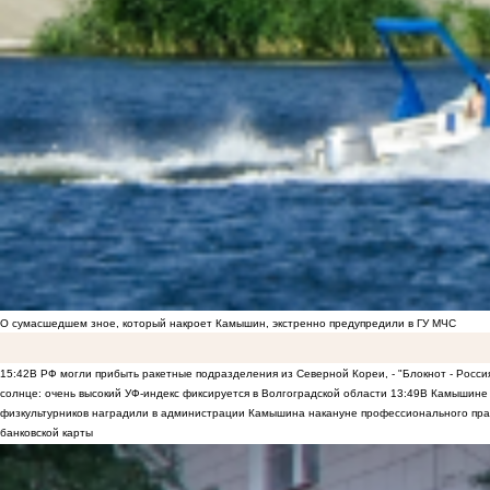
О сумасшедшем зное, который накроет Камышин, экстренно предупредили в ГУ МЧС
15:42
В РФ могли прибыть ракетные подразделения из Северной Кореи, - "Блокнот - Росси
солнце: очень высокий УФ-индекс фиксируется в Волгоградской области
13:49
В Камышине 
физкультурников наградили в администрации Камышина накануне профессионального пра
банковской карты