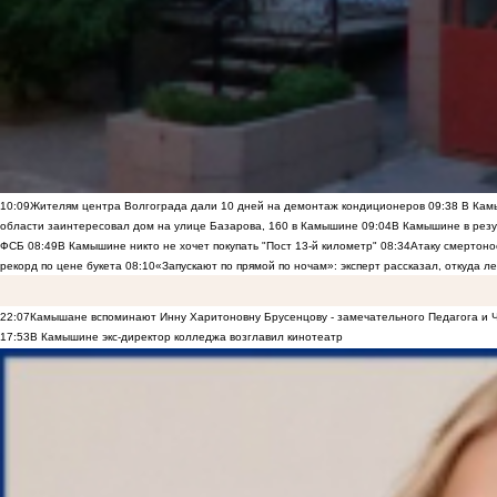
10:09
Жителям центра Волгограда дали 10 дней на демонтаж кондиционеров
09:38
В Камы
области заинтересовал дом на улице Базарова, 160 в Камышине
09:04
В Камышине в резу
ФСБ
08:49
В Камышине никто не хочет покупать "Пост 13-й километр"
08:34
Атаку смертоно
рекорд по цене букета
08:10
«Запускают по прямой по ночам»: эксперт рассказал, откуда 
22:07
Камышане вспоминают Инну Харитоновну Брусенцову - замечательного Педагога и 
17:53
В Камышине экс-директор колледжа возглавил кинотеатр