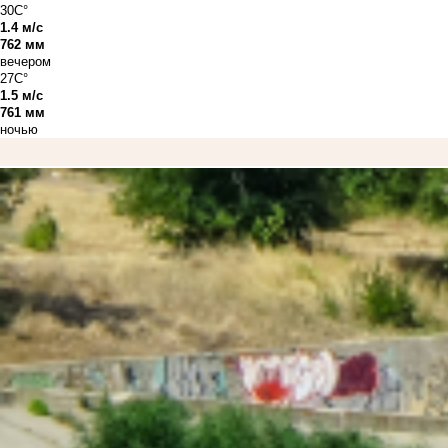
30C°
1.4 м/с
762 мм
вечером
27C°
1.5 м/с
761 мм
ночью